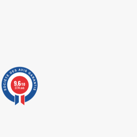
9.6
/10
3774 avis