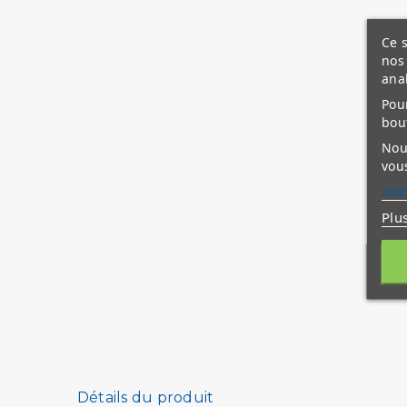
Ce s
nos 
ana
Pour
bou
Nous
vous
site
Plu
Détails du produit