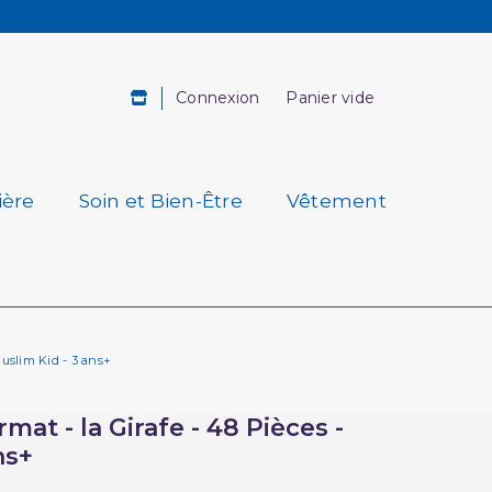
Connexion
Panier vide
ière
Soin et Bien-Être
Vêtement
Muslim Kid - 3 ans+
at - la Girafe - 48 Pièces -
ns+