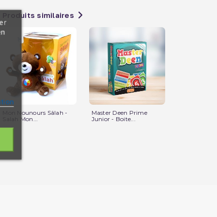
Produits similaires
er
en
ation
Mon Nounours Sâlah -
Master Deen Prime
Mon Tableau
Salah Mon...
Junior - Boite...
Rose- Edition