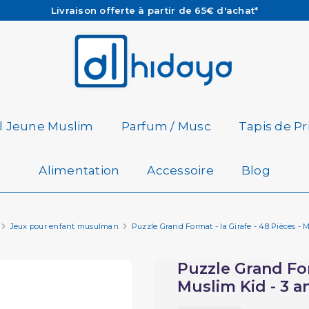
Les Commandes passées avant 15h (lun au Vend)
sont préparées et expédiées le jour même
Besoin d'aide ? Retrouvez notre FAQ
Livraison offerte à partir de 65€ d'achat*
il Jeune Muslim
Parfum / Musc
Tapis de Pr
Alimentation
Accessoire
Blog
Jeux pour enfant musulman
Puzzle Grand Format - la Girafe - 48 Pièces - 
Puzzle Grand Form
Muslim Kid - 3 a