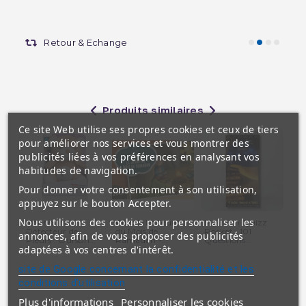
Retour & Echange
Produits similaires
Ce site Web utilise ses propres cookies et ceux de tiers
pour améliorer nos services et vous montrer des
publicités liées à vos préférences en analysant vos
habitudes de navigation.
Pour donner votre consentement à son utilisation,
appuyez sur le bouton Accepter.
Nous utilisons des cookies pour personnaliser les
Nounours
Puzzle Le Jeune
Mouslim Quizz
Pos
Détecteur de
du Mois de
Pocket : 101
Ap
annonces, afin de vous proposer des publicités
Pleurs : Ourson...
Ramadan -...
Questions...
Pri
adaptées à vos centres d'intérêt.
site de Google concernant la confidentialité et les
conditions d'utilisation
Plus d'informations
Personnaliser les cookies