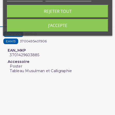
REJETER TOUT
Détails du produit
J'ACCEPTE
9961-O
Référence
3700495401906
EAN13
EAN_MKP
3701429603885
Accessoire
Poster
Tableau Musulman et Calligraphie