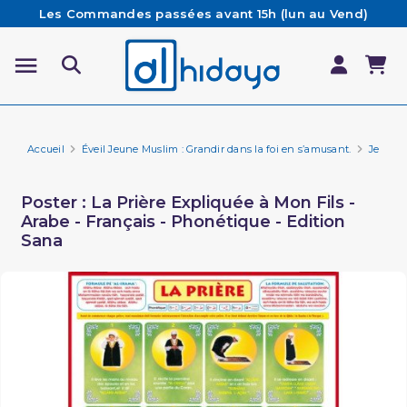
Les Commandes passées avant 15h (lun au Vend)
sont préparées et expédiées le jour même
Besoin d'aide ? Retrouvez notre FAQ
Livraison offerte à partir de 65€ d'achat*
Accueil
Éveil Jeune Muslim : Grandir dans la foi en s’amusant.
Jeux p
Poster : La Prière Expliquée à Mon Fils -
Arabe - Français - Phonétique - Edition
Sana