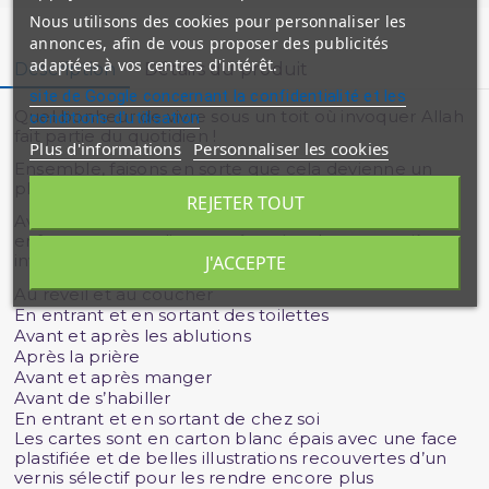
Nous utilisons des cookies pour personnaliser les
annonces, afin de vous proposer des publicités
adaptées à vos centres d'intérêt.
Description
Détails du produit
site de Google concernant la confidentialité et les
Quel bonheur de vivre sous un toit où invoquer Allah
conditions d'utilisation
fait partie du quotidien !
Plus d'informations
Personnaliser les cookies
Ensemble, faisons en sorte que cela devienne un
plaisir et une habitude chez nos enfants.
REJETER TOUT
Avec ces 7 cartes illustrées à accrocher chez soi, vos
enfants pourront lire et mémoriser leurs premières
invocations du quotidien :
J'ACCEPTE
Au réveil et au coucher
En entrant et en sortant des toilettes
Avant et après les ablutions
Après la prière
Avant et après manger
Avant de s’habiller
En entrant et en sortant de chez soi
Les cartes sont en carton blanc épais avec une face
plastifiée et de belles illustrations recouvertes d’un
vernis sélectif pour les rendre encore plus