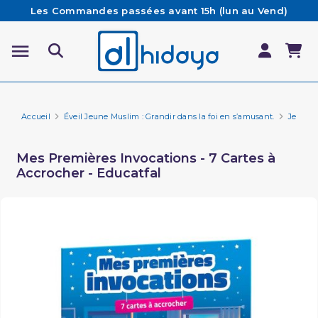
Les Commandes passées avant 15h (lun au Vend)
sont préparées et expédiées le jour même
Besoin d'aide ? Retrouvez notre FAQ
Livraison offerte à partir de 65€ d'achat*
Accueil
Éveil Jeune Muslim : Grandir dans la foi en s’amusant.
Jeux p
Mes Premières Invocations - 7 Cartes à
Accrocher - Educatfal