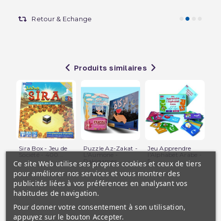
Retour & Echange
Produits similaires
Sira Box - Jeu de
Puzzle Az-Zakat -
Jeu Apprendre
Pu
Société - 400...
L'Aumone -
l'Alphabet Arabe -
Fo
Dakigames
5...
48.
Ce site Web utilise ses propres cookies et ceux de tiers
pour améliorer nos services et vous montrer des
publicités liées à vos préférences en analysant vos
habitudes de navigation.
Pour donner votre consentement à son utilisation,
appuyez sur le bouton Accepter.