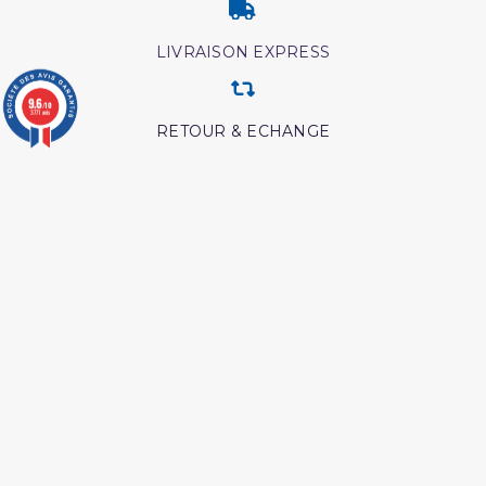
LIVRAISON EXPRESS
9.6
/10
3771 avis
RETOUR & ECHANGE
CARTES CADEAUX
MODES DE PAIEMENT
Retrouvez nos autres produits
Medecine prophetique
Livre boulough al maram
livre
Les intrigues du diable
Livre La Prière Pourquoi
Coran tafsir ibn kathir
Lecon de tawhid