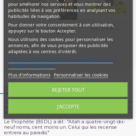
pour améliorer nos services et vous montrer des
publicités liées à vos préférences en analysant vos
habitudes de navigation.
Pour donner votre consentement à son utilisation,
Tableau-Puzzle
Mouslim Quizz,
Jeu "Cérébro",
32 
en Bois pour
Quizz Sur Le
Mots Arabes . A...
Ap
appuyez sur le bouton Accepter.
Apprendre...
Prophète
l'A
Nous utilisons des cookies pour personnaliser les
annonces, afin de vous proposer des publicités
adaptées à vos centres d'intérêt.
site de Google concernant la confidentialité et les
conditions d'utilisation
Plus d'informations
Personnaliser les cookies
Description
Détails du produit
REJETER TOUT
Dieu dit dans le Coran : "A Dieu appartiennent les plus
J'ACCEPTE
beaux Noms. Utilisez-les pour l'invoquer." [Sourate Al-
A'râf, v.180]
Le Prophète (BSDL) a dit : "Allah a quatre-vingt-dix-
neuf noms, cent moins un. Celui qui les recense
entrera au paradis."