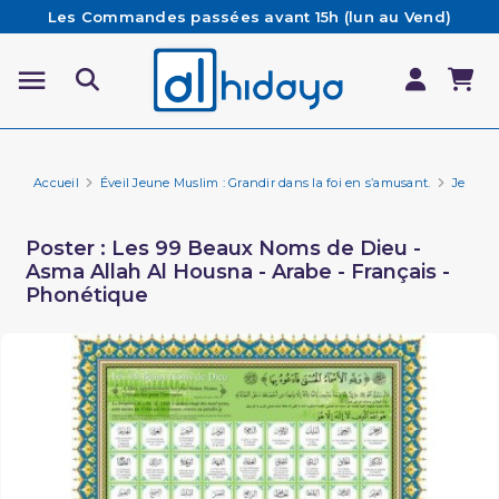
Les Commandes passées avant 15h (lun au Vend)
sont préparées et expédiées le jour même
Besoin d'aide ? Retrouvez notre FAQ
Livraison offerte à partir de 65€ d'achat*
Accueil
Éveil Jeune Muslim : Grandir dans la foi en s’amusant.
Jeux p
Poster : Les 99 Beaux Noms de Dieu -
Asma Allah Al Housna - Arabe - Français -
Phonétique