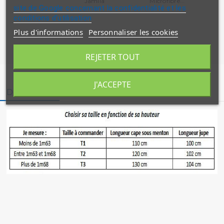
Jamila
Microfibre...
site de Google concernant la confidentialité et les
conditions d'utilisation
Plus d'informations
Personnaliser les cookies
REJETER TOUT
J'ACCEPTE
Description
Détails du produit
Avis clients