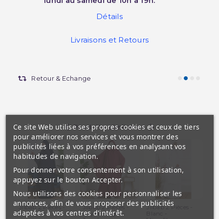
lundi au samedi de 10h à 19h.
Détails
Livraisons et Retours
Cartes cadeaux
Ce site Web utilise ses propres cookies et ceux de tiers
Produits similaires
pour améliorer nos services et vous montrer des
publicités liées à vos préférences en analysant vos
habitudes de navigation.
Pour donner votre consentement à son utilisation,
appuyez sur le bouton Accepter.
Nous utilisons des cookies pour personnaliser les
annonces, afin de vous proposer des publicités
JIlbab 2 Pièces -
Jilbab 2 Pièces -
Jilbab 2 Pièces -
Jil
adaptées à vos centres d'intérêt.
Bleu Nuit -...
Royal - Léger -
Blanc -
fe