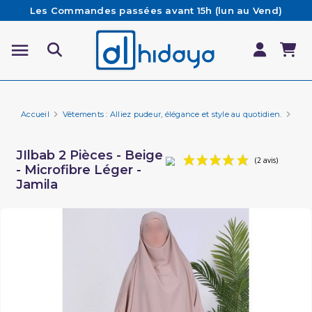
Les Commandes passées avant 15h (lun au Vend)
sont préparées et expédiées le jour même
Besoin d'aide ? Retrouvez notre FAQ
Livraison offerte à partir de 65€ d'achat*
Accueil
Vêtements : Alliez pudeur, élégance et style au quotidien.
Vêt
JIlbab 2 Pièces - Beige
- Microfibre Léger -
Jamila
(2 