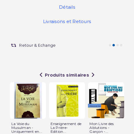
Détails
Livraisons et Retours
Retour & Echange
Produits similaires
La Voie du
Enseignement de
Mon Livre des
La 
Musulman -
La Prière-
Ablutions -
Pri
Uniquement en...
Edition...
Garçon -...
Qa