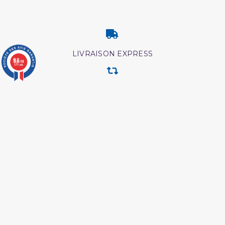
LIVRAISON EXPRESS
9.6
/10
3771 avis
RETOUR & ECHANGE
CARTES CADEAUX
MODES DE PAIEMENT
Retrouvez nos autres produits
L authentique de l
Livre La Prière Pourquoi