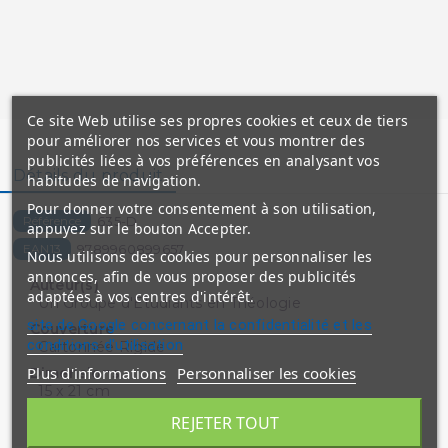
Ce site Web utilise ses propres cookies et ceux de tiers
pour améliorer nos services et vous montrer des
publicités liées à vos préférences en analysant vos
Détails du produit
habitudes de navigation.
Pour donner votre consentement à son utilisation,
635-D
Référence
appuyez sur le bouton Accepter.
9789960899657
EAN13
Nous utilisons des cookies pour personnaliser les
annonces, afin de vous proposer des publicités
Auteur(s)
adaptées à vos centres d'intérêt.
Un Groupe d'Etudiants en Théologie
site de Google concernant la confidentialité et les
Couverture
conditions d'utilisation
Cartonnée Rigide
Plus d'informations
Personnaliser les cookies
Dimensions
15 x 21 cm
ISBN
REJETER TOUT
9789960899657