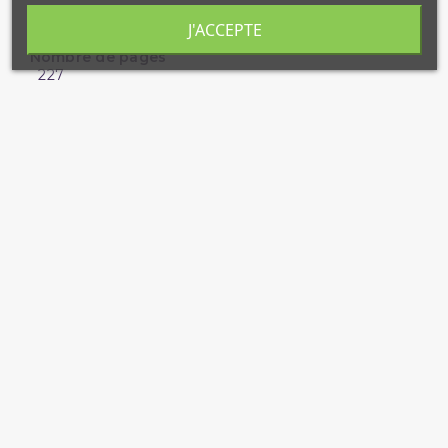
Langue
J'ACCEPTE
Français (Versets et Hadiths en Arabe)
Nombre de pages
227