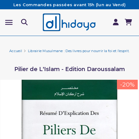
Les Commandes passées avant 15h (lun au Vend)
sont préparées et expédiées le jour même
Besoin d'aide ? Retrouvez notre FAQ
Livraison offerte à partir de 65€ d'achat*
Accueil
Librairie Musulmane : Des livres pour nourrir la foi et l’esprit.
Pi
Pilier de L'Islam - Edition Daroussalam
-20%