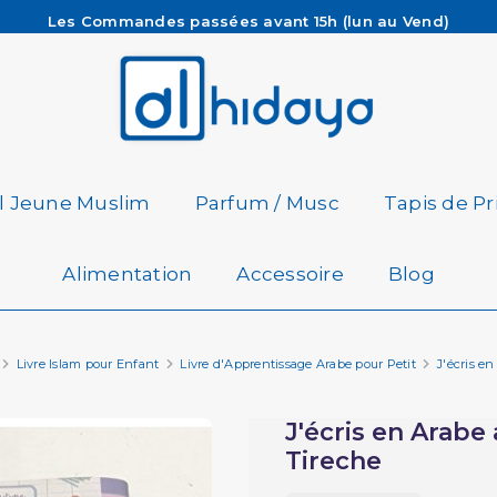
Les Commandes passées avant 15h (lun au Vend)
sont préparées et expédiées le jour même
Besoin d'aide ? Retrouvez notre FAQ
Livraison offerte à partir de 65€ d'achat*
il Jeune Muslim
Parfum / Musc
Tapis de Pr
Alimentation
Accessoire
Blog
Livre Islam pour Enfant
Livre d'Apprentissage Arabe pour Petit
J'écris e
J'écris en Arabe
Tireche