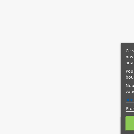
Ce s
nos 
ana
Pour
bou
Nous
vous
site
Plu