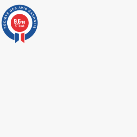
9.6
/10
3774 avis
LIVRAISON EXPRESS