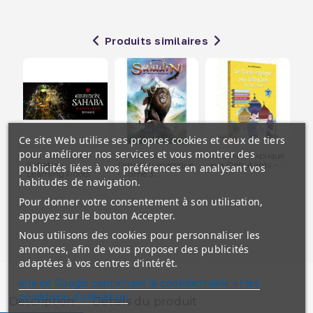
Produits similaires
Ce site Web utilise ses propres cookies et ceux de tiers
pour améliorer nos services et vous montrer des
Jeu - Collection
Saladin et
Le Coran Expliqué
Le
Sahaba -
l'anneau magique
aux Débutants -...
La 
publicités liées à vos préférences en analysant vos
Learning Roots
- Tome 3...
Pro
habitudes de navigation.
Pour donner votre consentement à son utilisation,
appuyez sur le bouton Accepter.
Nous utilisons des cookies pour personnaliser les
annonces, afin de vous proposer des publicités
adaptées à vos centres d'intérêt.
site de Google concernant la confidentialité et les
conditions d'utilisation
Description
Détails du produit