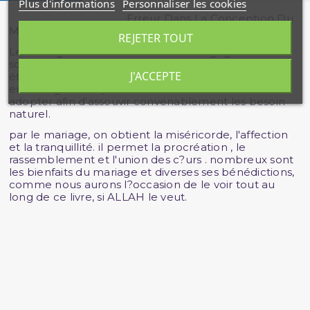
Plus d'informations
Personnaliser les cookies
Erreur Dans La Conception Du
Mariage
REJETER TOUT
Le mariage est un lien sacré et un engagement
solennel que l'homme aspire instinctivement à
J'ACCEPTE
établir .C'est une pratique que les législations sage
encouragent et que les âmes humaines sont à
adopter afin d'assouvir convenablement les besoin
naturel.
par le mariage, on obtient la miséricorde, l'affection
et la tranquillité. il permet la procréation , le
rassemblement et l'union des c?urs . nombreux sont
les bienfaits du mariage et diverses ses bénédictions,
comme nous aurons l?occasion de le voir tout au
long de ce livre, si ALLAH le veut.