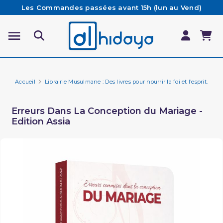
Les Commandes passées avant 15h (lun au Vend)
sont préparées et expédiées le jour même
Besoin d'aide ? Retrouvez notre FAQ
Livraison offerte à partir de 65€ d'achat*
Accueil
Librairie Musulmane : Des livres pour nourrir la foi et l’esprit.
Fa
Erreurs Dans La Conception du Mariage -
Edition Assia