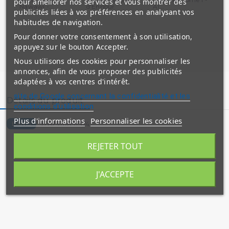
pour améliorer nos services et vous montrer des
Nawawi -...
d'Ennour
Al...
For
publicités liées à vos préférences en analysant vos
habitudes de navigation.
Pour donner votre consentement à son utilisation,
appuyez sur le bouton Accepter.
Nous utilisons des cookies pour personnaliser les
annonces, afin de vous proposer des publicités
adaptées à vos centres d'intérêt.
site de Google concernant la confidentialité et les
Détails du produit
conditions d'utilisation
Plus d'informations
Personnaliser les cookies
9782910891374
EAN13
REJETER TOUT
J'ACCEPTE