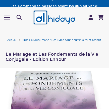
Les Commandes passées avant 15h (lun au Vend)
sont préparées et expédiées le jour même
Besoin d'aide ? Retrouvez notre FAQ
Livraison offerte à partir de 65€ d'achat*
Accueil
Librairie Musulmane : Des livres pour nourrir la foi et l’esprit.
Li
Le Mariage et Les Fondements de la Vie
Conjugale - Edition Ennour