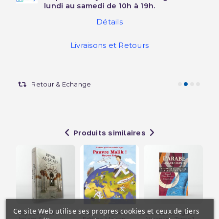
lundi au samedi de 10h à 19h.
Détails
Livraisons et Retours
Retour & Echange
Produits similaires
Ce site Web utilise ses propres cookies et ceux de tiers
Riyad As Salihin -
Pauvre Malik -
L'Arabe Langue
La 
Imam An-
Edition Maison
Vivante - Tome 1 -
l'I