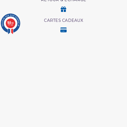
CARTES CADEAUX
9.6
/10
3771 avis
MODES DE PAIEMENT
Retrouvez nos autres produits
L'Islam Est La Sunnah Et
Les meditation ibn al
La Sunnah Est L'Islam
qayyim
Coran tafsir ibn kathir
Les maladies
psychologiques edition
tawbah
Ainsi etait le messager
Les pensees precieuses
d'allah
ibn al jawzi
Péchés et guerison
Interpretation islamique
des reves
Livre hijama
L essentiel de la vie du
prophète