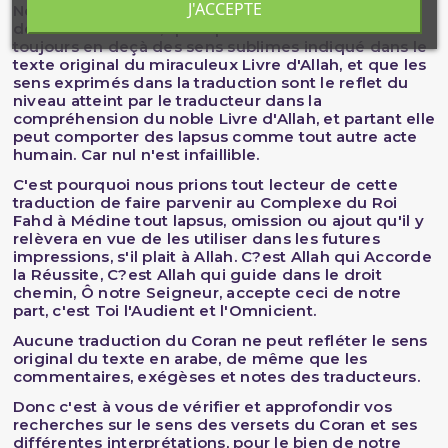
J'ACCEPTE
Nous sommes conscients du fait que la traduction
des sens du Coran, quel que soit sa minutie est
toujours en deçà des sens sublimes indiqué dans le
texte original du miraculeux Livre d'Allah, et que les
sens exprimés dans la traduction sont le reflet du
niveau atteint par le traducteur dans la
compréhension du noble Livre d'Allah, et partant elle
peut comporter des lapsus comme tout autre acte
humain. Car nul n'est infaillible.
C'est pourquoi nous prions tout lecteur de cette
traduction de faire parvenir au Complexe du Roi
Fahd à Médine tout lapsus, omission ou ajout qu'il y
relèvera en vue de les utiliser dans les futures
impressions, s'il plait à Allah. C?est Allah qui Accorde
la Réussite, C?est Allah qui guide dans le droit
chemin, Ô notre Seigneur, accepte ceci de notre
part, c'est Toi l'Audient et l'Omnicient.
Aucune traduction du Coran ne peut refléter le sens
original du texte en arabe, de même que les
commentaires, exégèses et notes des traducteurs.
Donc c'est à vous de vérifier et approfondir vos
recherches sur le sens des versets du Coran et ses
différentes interprétations, pour le bien de notre