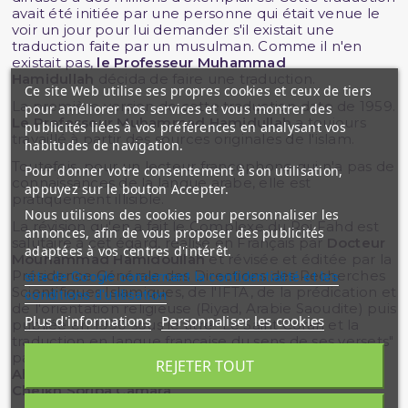
avait été initiée par une personne qui était venue le
voir un jour pour lui demander s'il existait une
traduction faite par un musulman. Comme il n'en
existait pas,
le Professeur Muhammad
Hamidullah
décida de faire une traduction.
Ce site Web utilise ses propres cookies et ceux de tiers
La première version de cette traduction date de 1959.
pour améliorer nos services et vous montrer des
Le Professeur Muhammad Hamidullah
a toujours
publicités liées à vos préférences en analysant vos
travaillé à partir des sources originales de l'islam.
habitudes de navigation.
Toutefois, pour un lecteur francophone qui n'a pas de
Pour donner votre consentement à son utilisation,
connaissances de la langue arabe, elle est
appuyez sur le bouton Accepter.
pratiquement illisible.
Nous utilisons des cookies pour personnaliser les
La révision qu'en a fait le Complexe du Roi Fahd est
annonces, afin de vous proposer des publicités
salutaire à cet égard, réalisé en Français par
Docteur
adaptées à vos centres d'intérêt.
Mouhammad Hamidoullah
et révisée et éditée par la
Présidence Générale des Directions des Recherches
site de Google concernant la confidentialité et les
Scientifiques Islamiques, de l'IFTA, de la prédication et
conditions d'utilisation
de l'orientation religieuse (Riyad, Arabie Saoudite) puis
Plus d'informations
Personnaliser les cookies
publiée en 1990 sous le titre "Le Saint Coran et la
traduction en langue française du sens de ses versets"
par
Docteur Mouhammad Ahmad Lo
-
Cheikh
REJETER TOUT
Ahmad Mouhammad Al Amine Al Chinqiuiti
et
Cheikh Soriba Camara
.