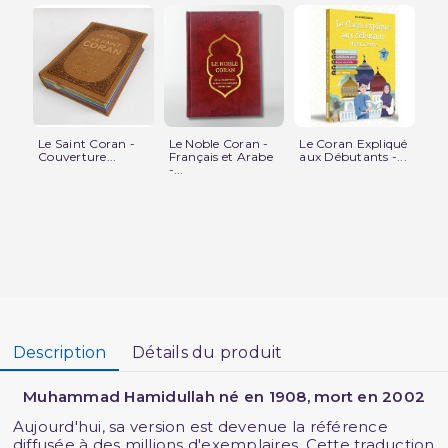
Le Saint Coran -
Le Noble Coran -
Le Coran Expliqué
Le
Couverture...
Français et Arabe
aux Débutants -...
Du
-...
Soi
Description
Détails du produit
Muhammad Hamidullah né en 1908, mort en 2002
Aujourd'hui, sa version est devenue la référence
diffusée à des millions d'exemplaires. Cette traduction