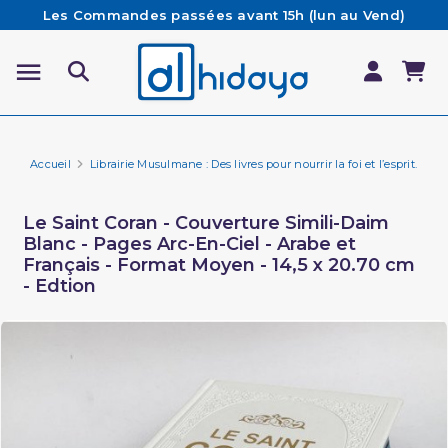
Les Commandes passées avant 15h (lun au Vend)
sont préparées et expédiées le jour même
Besoin d'aide ? Retrouvez notre FAQ
Livraison offerte à partir de 65€ d'achat*
Accueil
Librairie Musulmane : Des livres pour nourrir la foi et l’esprit.
Li
Le Saint Coran - Couverture Simili-Daim
Blanc - Pages Arc-En-Ciel - Arabe et
Français - Format Moyen - 14,5 x 20.70 cm
- Edtion