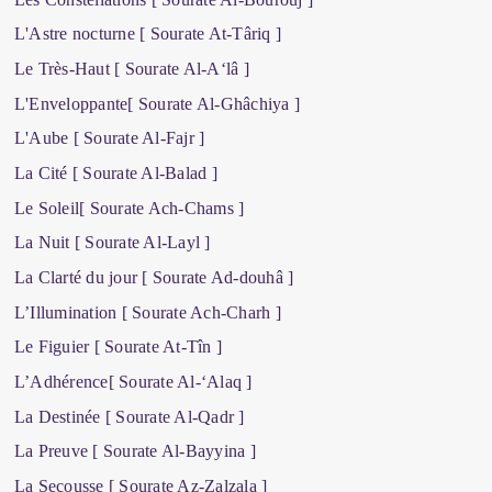
L'Astre nocturne [ Sourate At-Târiq ]
Le Très-Haut [ Sourate Al-A‘lâ ]
L'Enveloppante[ Sourate Al-Ghâchiya ]
L'Aube [ Sourate Al-Fajr ]
La Cité [ Sourate Al-Balad ]
Le Soleil[ Sourate Ach-Chams ]
La Nuit [ Sourate Al-Layl ]
La Clarté du jour [ Sourate Ad-douhâ ]
L’Illumination [ Sourate Ach-Charh ]
Le Figuier [ Sourate At-Tîn ]
L’Adhérence[ Sourate Al-‘Alaq ]
La Destinée [ Sourate Al-Qadr ]
La Preuve [ Sourate Al-Bayyina ]
La Secousse [ Sourate Az-Zalzala ]