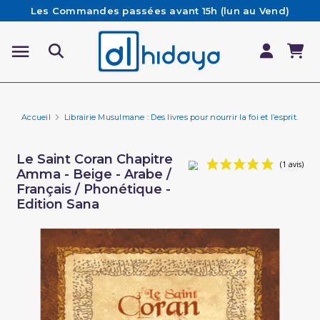
Les Commandes passées avant 15h (lun au Vend)
sont préparées et expédiées le jour même
Besoin d'aide ? Retrouvez notre FAQ
Livraison offerte à partir de 65€ d'achat*
Accueil
Librairie Musulmane : Des livres pour nourrir la foi et l’esprit.
Li
Le Saint Coran Chapitre
Amma - Beige - Arabe /
Français / Phonétique -
Edition Sana