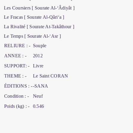
Les Coursiers [ Sourate Al-‘Âdiyât ]
Le Fracas [ Sourate Al-Qâri‘a ]
La Rivalité [ Sourate At-Takâthour ]
Le Temps [ Sourate Al-‘Asr ]
RELIURE : -
Souple
ANNEE : -
2012
SUPPORT: -
Livre
THEME : -
Le Saint CORAN
ÉDITIONS : -
-SANA
Condition : -
Neuf
Poids (kg) : -
0.546