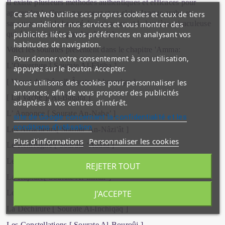
Il existe plusieurs méthodes authentiques et efficaces pour
apprendre le Coran par coeur et sa claire langue arabe et
Ce site Web utilise ses propres cookies et ceux de tiers
savourer ainsi la beauté, la puissance et la lumière miraculeuse
pour améliorer nos services et vous montrer des
qui émanent de la paroles d'Allah.
publicités liées à vos préférences en analysant vos
habitudes de navigation.
Voici les sourates présentent dans le chapitre 'Amma:
Pour donner votre consentement à son utilisation,
L’Ouverture [ Sourate Al-Fâtiha ]
appuyez sur le bouton Accepter.
[ Verset du Trône][ Âyatou-l-koursiyy ]
Nous utilisons des cookies pour personnaliser les
annonces, afin de vous proposer des publicités
[ La Vache ][ Al-Baqara ]
adaptées à vos centres d'intérêt.
L’ Annonce [ Sourate An-Naba’ ]
site de Google concernant la confidentialité et les
conditions d'utilisation
Les Arracheurs[ Sourate An-Nâzi'ât ]
Plus d'informations
Personnaliser les cookies
Le Renfrogné [ Sourate ‘Abasa ]
Le Décrochement [ Soûrate At-Takwîr ]
REJETER TOUT
La Rupture[ Sourate Al-Infitâr ]
J'ACCEPTE
Les Fraudeurs [ Soûrate Al-Mutaffifîne ]
La Déchirure [ Sourate Al-Inchiqâq ]
Les Constellations [ Sourate Al-Bouroûj ]