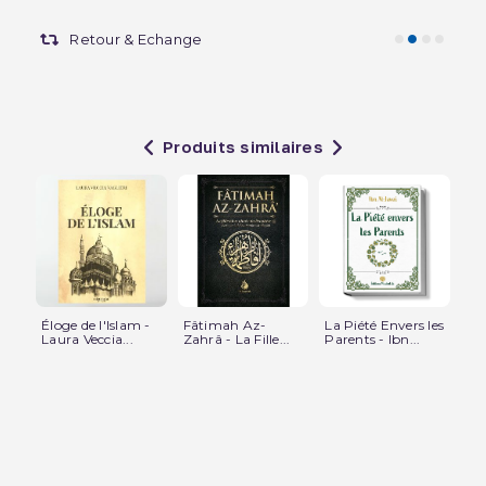
Retour & Echange
Produits similaires
Éloge de l'Islam -
Fâtimah Az-
La Piété Envers les
Exp
Laura Veccia...
Zahrâ - La Fille...
Parents - Ibn...
Tr
-...