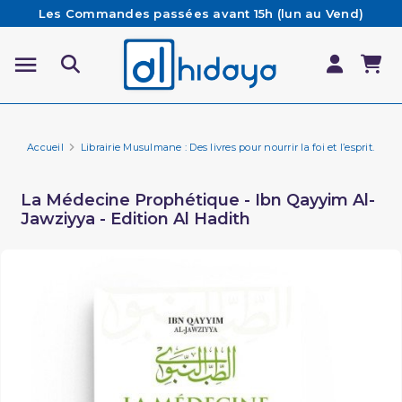
Les Commandes passées avant 15h (lun au Vend)
sont préparées et expédiées le jour même
Besoin d'aide ? Retrouvez notre FAQ
Livraison offerte à partir de 65€ d'achat*
Accueil
Librairie Musulmane : Des livres pour nourrir la foi et l’esprit.
Mé
La Médecine Prophétique - Ibn Qayyim Al-
Jawziyya - Edition Al Hadith