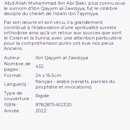
‘Abd Allah Muhammad Ibn Abî Bakr, plus connu sous
le surnom d’Ibn Qayyim al-Jawziyya, fut le célèbre
disciple du cheikh de l’islam Ibn Taymiyya.
Par son œuvre et son vécu, il a grandement
contribué à l’élaboration d’une spiritualité sunnite
orthodoxe ainsi qu’à un retour aux sources que sont
le Coran et la Sunna, avec une attention particulière
pour la compréhension qu’en ont eue nos pieux
Anciens.
Auteur
Ibn Qayyim al-Jawziyya
Nombre de
432
pages :
Format :
24 x 16.5cm
français - arabe (versets, paroles du
Langue(s) :
prophète et invocations)
Type de
Rigide
couverture :
ISBN :
9782875452320
Année
2022