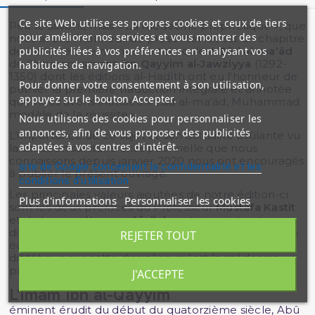
Ce site Web utilise ses propres cookies et ceux de tiers
Peu le savent, mais « La médecine prophétique », que
pour améliorer nos services et vous montrer des
nous avons l’honneur de présenter ici, est un chapitre
de cette œuvre monumentale qu’est
Zâd al-ma‘âd
publicités liées à vos préférences en analysant vos
de l’éminent savant
Ibn Qayyim al-Jawziyya
(1292-
habitudes de navigation.
1350) dont les éditions al-Hadîth ont eu l'honneur de
Pour donner votre consentement à son utilisation,
publier la première traduction intégrale et annotée
appuyez sur le bouton Accepter.
que nous avons intitulée « Zâd al-ma‘âd, Muhammad
modèle de la réussite ».
Nous utilisons des cookies pour personnaliser les
annonces, afin de vous proposer des publicités
L’importance de ce sujet et son actualité brûlante vu
adaptées à vos centres d'intérêt.
la situation sanitaire exceptionnelle que nous
connaissons depuis janvier 2020 nous ont encouragés
site de Google concernant la confidentialité et les
à publier le présent ouvrage.
conditions d'utilisation
Les principales valeurs ajoutées de notre édition-ci
Plus d'informations
Personnaliser les cookies
sont les deux préfaces du Professeur
Mustafa Kastit
et de la sœur
Hanane Afellah
, nutritionniste et
diététicienne de renom, qui donnent toutes deux un
REJETER TOUT
éclairage à la fois théologique, spirituel, médical et
diététique sur cette discipline qu'est la médecine
prophétique.
J'ACCEPTE
L'imam Ibn al-Qayyim
éminent érudit du début du quatorzième siècle, Abû