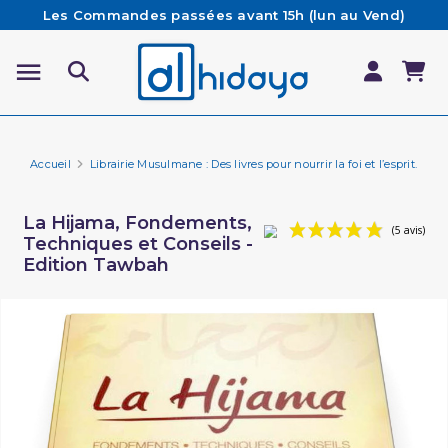
Les Commandes passées avant 15h (lun au Vend)
sont préparées et expédiées le jour même
Besoin d'aide ? Retrouvez notre FAQ
Livraison offerte à partir de 65€ d'achat*
Accueil
Librairie Musulmane : Des livres pour nourrir la foi et l’esprit.
Mé
La Hijama, Fondements,
Techniques et Conseils -
Edition Tawbah