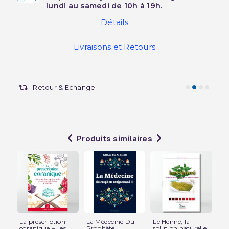
lundi au samedi de 10h à 19h.
Détails
Livraisons et Retours
Retour & Echange
Produits similaires
La prescription
La Médecine Du
Le Henné, la
Pl
coranique – Les...
Prophète
solution naturelle
Mé