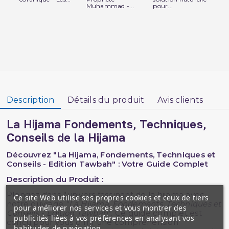
Muhammad -...
pour...
Méd
Description
Détails du produit
Avis clients
La Hijama Fondements, Techniques,
Conseils de la Hijama
Découvrez "La Hijama, Fondements, Techniques et
Conseils - Edition Tawbah" : Votre Guide Complet
Description du Produit :
Plongez dans l'univers fascinant de la hijama avec
Ce site Web utilise ses propres cookies et ceux de tiers
notre ouvrage
"La Hijama, Fondements, Techniques et
pour améliorer nos services et vous montrer des
Conseils - Edition Tawbah"
. Ce guide complet est
publicités liées à vos préférences en analysant vos
conçu pour vous offrir une compréhension
habitudes de navigation.