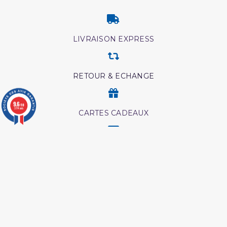
LIVRAISON EXPRESS
RETOUR & ECHANGE
9.6
/10
3774 avis
CARTES CADEAUX
MODES DE PAIEMENT
Retrouvez nos autres produits
Ainsi etait le messager
Livre comment appeler à
d'allah
allah