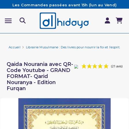
Les Commandes passées avant 15h (lun au Vend)
sont préparées et expédiées le jour même
Besoin d'aide ? Retrouvez notre FAQ
Livraison offerte à partir de 65€ d'achat*
Accueil
Librairie Musulmane : Des livres pour nourrir la foi et l’esprit.
Ap
Qaida Nourania avec QR-
Code Youtube - GRAND
FORMAT- Qarid
Nouranya - Edition
Furqan