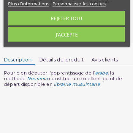
avec QR-Code
Sab' al-
lecture Hafs -
No
Plus d'informations
Personnaliser les cookies
Youtube -...
mounjiyat...
Grand...
Ele
REJETER TOUT
J'ACCEPTE
Description
Détails du produit
Avis clients
Pour bien débuter l'apprentissage de l’
arabe
, la
méthode
Nourania
constitue un excellent point de
départ disponible en
librairie musulmane
.