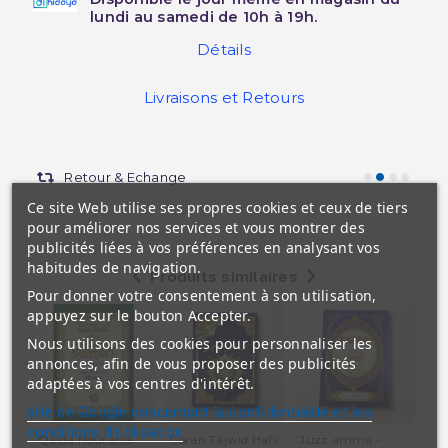
lundi au samedi de 10h à 19h.
Détails
Livraisons et Retours
Retour & Echange
Ce site Web utilise ses propres cookies et ceux de tiers
pour améliorer nos services et vous montrer des
publicités liées à vos préférences en analysant vos
habitudes de navigation.
Produits similaires
Pour donner votre consentement à son utilisation,
appuyez sur le bouton Accepter.
Nous utilisons des cookies pour personnaliser les
annonces, afin de vous proposer des publicités
adaptées à vos centres d'intérêt.
site de Google concernant la confidentialité et les
conditions d'utilisation
Qaida Nourania
Coran Tajwid Hafs
Juzz amma -
La