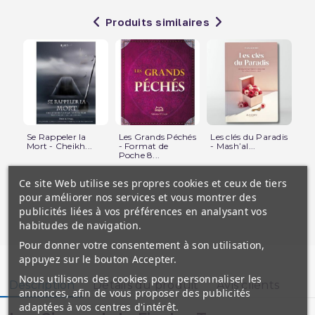
Produits similaires
Se Rappeler la
Les Grands Péchés
Les clés du Paradis
La
Mort - Cheikh...
- Format de
- Mash’al...
L'
Poche 8...
Be
Ce site Web utilise ses propres cookies et ceux de tiers
pour améliorer nos services et vous montrer des
publicités liées à vos préférences en analysant vos
habitudes de navigation.
Pour donner votre consentement à son utilisation,
appuyez sur le bouton Accepter.
Nous utilisons des cookies pour personnaliser les
Description
Détails du produit
Avis clients
annonces, afin de vous proposer des publicités
adaptées à vos centres d'intérêt.