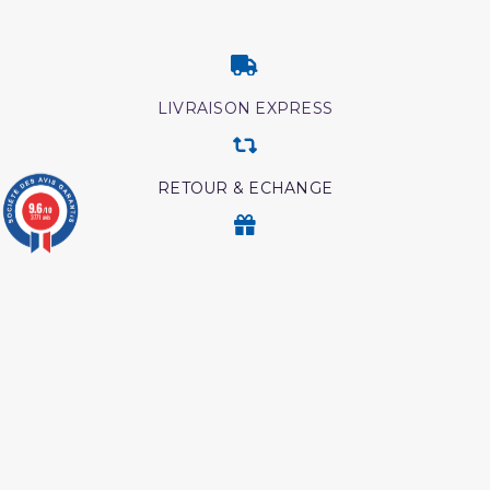
LIVRAISON EXPRESS
RETOUR & ECHANGE
9.6
/10
3771 avis
CARTES CADEAUX
MODES DE PAIEMENT
Retrouvez nos autres produits
Péchés et guerison
Les droits des croyantes