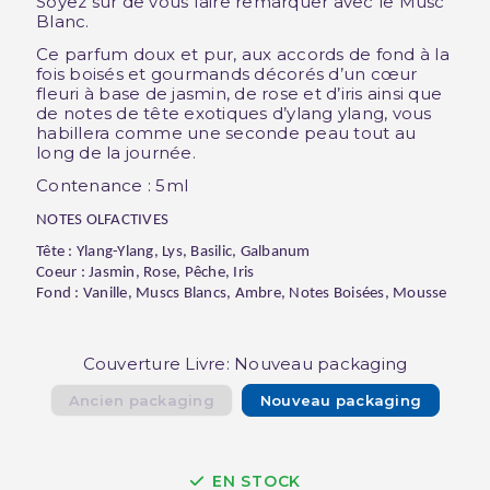
Soyez sûr de vous faire remarquer avec le Musc
Blanc.
Ce parfum doux et pur, aux accords de fond à la
fois boisés et gourmands décorés d’un cœur
fleuri à base de jasmin, de rose et d’iris ainsi que
de notes de tête exotiques d’ylang ylang, vous
habillera comme une seconde peau tout au
long de la journée.
Contenance : 5ml
NOTES OLFACTIVES
Tête : Ylang-Ylang, Lys, Basilic, Galbanum
Coeur : Jasmin, Rose, Pêche, Iris
Fond : Vanille, Muscs Blancs, Ambre, Notes Boisées, Mousse
Couverture Livre: Nouveau packaging
Ancien packaging
Nouveau packaging
EN STOCK