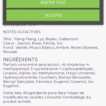
Ce parfum doux et pur, aux accords de fond à la fois
REJETER TOUT
boisés et gourmands décorés d’un cœur fleuri à base
de jasmin, de rose et d’iris ainsi que de notes de tête
exotiques d’ylang ylang, vous habillera comme une
J'ACCEPTE
seconde peau tout au long de la journée.
Contenance : 5ml
NOTES OLFACTIVES
Tête : Ylang-Ylang, Lys, Basilic, Galbanum
Coeur : Jasmin, Rose, Pêche, Iris
Fond : Vanille, Muscs Blancs, Ambre, Notes Boisées,
Mousse
INGRÉDIENTS
Parfum concentré sans alcool, -4)-4Hydroxy-4-
methylpentyl)-3-cyclohexene-1-carboxaldehyde,
Linalool, Alpha-Iso-Methylionone, Hexyl cinnamal,
Hydroxycitronellal, Coumarin, Benzyl Benzoate,
Benzyl Salicylate, Farnesol, Eugenol, Geraniol, Iso-
Eugenol.
Cette liste d'ingrédients peut faire l’objet de
modifications, veuillez consulter l’emballage du
produit acheté.