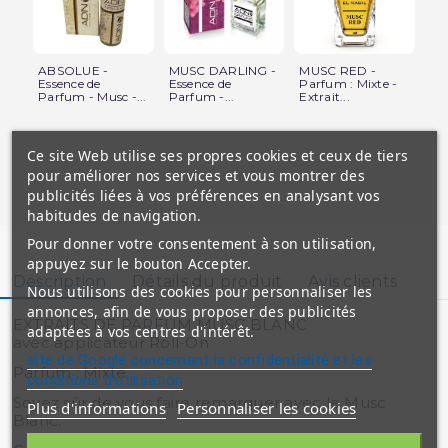
ABSOLUE -
MUSC DARLING -
MUSC RED -
MU
Essence de
Essence de
Parfum : Mixte -
Es
Parfum - Musc -...
Parfum -...
Extrait...
Par
Ce site Web utilise ses propres cookies et ceux de tiers
pour améliorer nos services et vous montrer des
publicités liées à vos préférences en analysant vos
habitudes de navigation.
Pour donner votre consentement à son utilisation,
appuyez sur le bouton Accepter.
Description
Détails du produit
Avis clients
Nous utilisons des cookies pour personnaliser les
annonces, afin de vous proposer des publicités
EXTRAITS DE PARFUM MUSC BLANC
adaptées à vos centres d'intérêt.
avec applicateur Roll-On
site de Google concernant la confidentialité et les
Parfum : Mixte
conditions d'utilisation
Soyez sûr de vous faire remarquer avec le Musc
Plus d'informations
Personnaliser les cookies
Blanc.