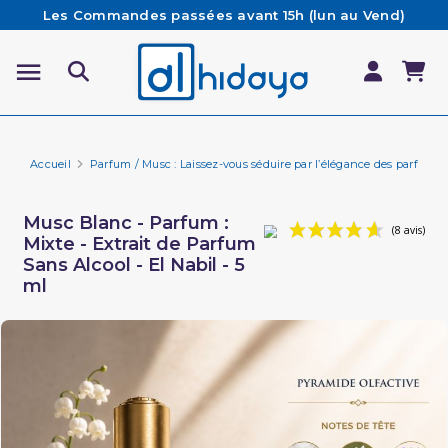
Les Commandes passées avant 15h (lun au Vend)
sont préparées et expédiées le jour même
Besoin d'aide ? Retrouvez notre FAQ
Livraison offerte à partir de 65€ d'achat*
Accueil
Parfum / Musc : Laissez-vous séduire par l’élégance des parfums 
Musc Blanc - Parfum :
Mixte - Extrait de Parfum
Sans Alcool - El Nabil - 5
ml