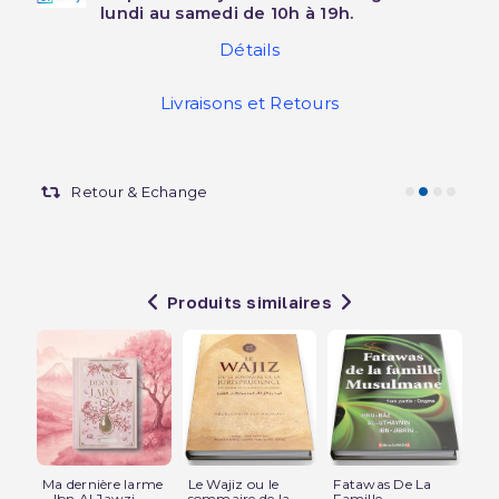
lundi au samedi de 10h à 19h.
Détails
Livraisons et Retours
Retour & Echange
Produits similaires
Ma dernière larme
Le Wajiz ou le
Fatawas De La
48
– Ibn Al Jawzi –...
sommaire de la...
Famille
Le