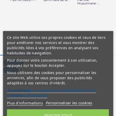
Musulmane -...
Edi
Ce site Web utilise ses propres cookies et ceux de tiers
pour améliorer nos services et vous montrer des
publicités liées à vos préférences en analysant vos
Détails du produit
habitudes de navigation.
Pour donner votre consentement à son utilisation,
10420-B
Référence
appuyez sur le bouton Accepter.
9782902526406
EAN13
Nous utilisons des cookies pour personnaliser les
annonces, afin de vous proposer des publicités
Auteur(s)
adaptées à vos centres d'intérêt.
Ahmed Ibn Yusuf Al Sayyd
site de Google concernant la confidentialité et les
Couverture
Souple
conditions d'utilisation
Date de publication
Plus d'informations
Personnaliser les cookies
2022
Dimensions
REJETER TOUT