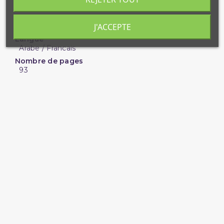
15 x 21 cm
ISBN
9782902526406
J'ACCEPTE
Langue
Arabe / Francais
Nombre de pages
93