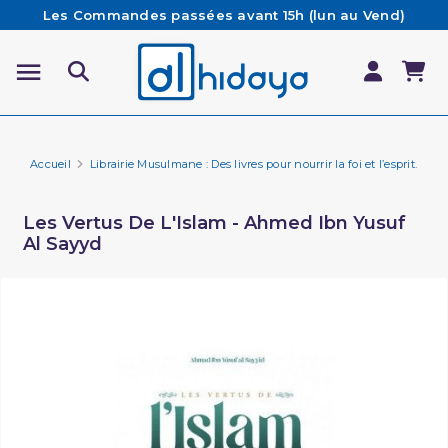
Les Commandes passées avant 15h (lun au Vend)
sont préparées et expédiées le jour même
Besoin d'aide ? Retrouvez notre FAQ
Livraison offerte à partir de 65€ d'achat*
Accueil
Librairie Musulmane : Des livres pour nourrir la foi et l’esprit.
Pi
Les Vertus De L'Islam - Ahmed Ibn Yusuf
Al Sayyd