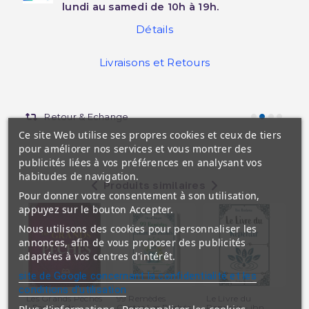
lundi au samedi de 10h à 19h.
Détails
Livraisons et Retours
Retour & Echange
Ce site Web utilise ses propres cookies et ceux de tiers
pour améliorer nos services et vous montrer des
publicités liées à vos préférences en analysant vos
habitudes de navigation.
Produits similaires
Pour donner votre consentement à son utilisation,
appuyez sur le bouton Accepter.
Nous utilisons des cookies pour personnaliser les
annonces, afin de vous proposer des publicités
adaptées à vos centres d'intérêt.
site de Google concernant la confidentialité et les
conditions d'utilisation
Les Grands Péchés
99 Remèdes
Le Livre du
Je
- Format de
Contre Les Péchés
Repentir - ibn
Rep