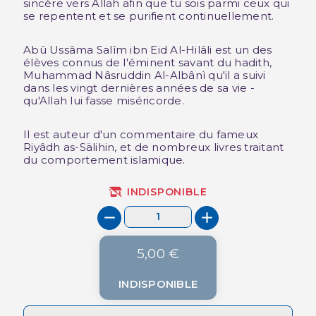
sincère vers Allah afin que tu sois parmi ceux qui
se repentent et se purifient continuellement.
Abû Ussâma Salîm ibn Eid Al-Hilâli est un des
élèves connus de l'éminent savant du hadith,
Muhammad Nâsruddin Al-Albânì qu'il a suivi
dans les vingt dernières années de sa vie -
qu'Allah lui fasse miséricorde.
Il est auteur d'un commentaire du fameux
Riyâdh as-Sälihin, et de nombreux livres traitant
du comportement islamique.
INDISPONIBLE
5,00 €
INDISPONIBLE