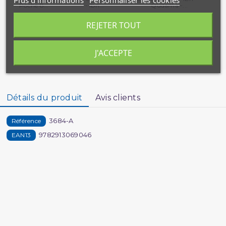
Plus d'informations
Personnaliser les cookies
Poche 8...
- Ibn...
Qudama -...
REJETER TOUT
J'ACCEPTE
Détails du produit
Avis clients
3684-A
Référence
9782913069046
EAN13