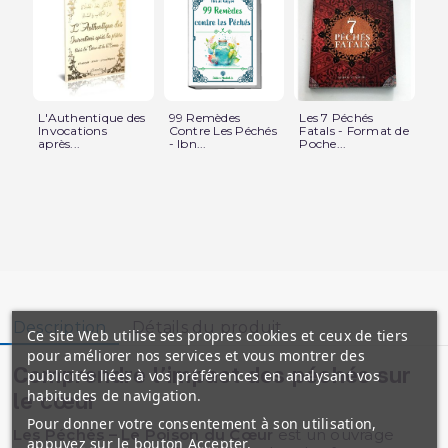
L'Authentique des
99 Remèdes
Les 7 Péchés
Qu
Invocations
Contre Les Péchés
Fatals - Format de
rel
après...
- Ibn...
Poche...
con
Description
Détails du produit
Ce site Web utilise ses propres cookies et ceux de tiers
pour améliorer nos services et vous montrer des
Comprendre l’impact des péchés sur
publicités liées à vos préférences en analysant vos
habitudes de navigation.
le cœur
Pour donner votre consentement à son utilisation,
Les Péchés – Le Poison du Cœur
est un ouvrage
appuyez sur le bouton Accepter.