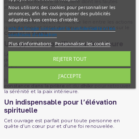
puissant qui explore la manière dont les fautes
affectent la
spiritualité
de l’homme.
Nous utilisons des cookies pour personnaliser les
annonces, afin de vous proposer des publicités
adaptées à vos centres d'intérêt.
Haifaa Younis met en lumière le lien entre les actions
quotidiennes et l’état du cœur, en s’appuyant sur le
site de Google concernant la confidentialité et les
Coran
et la
Sunna
.
conditions d'utilisation
Un appel à la purification intérieure
Plus d'informations
Personnaliser les cookies
Le livre propose des conseils pratiques pour se
REJETER TOUT
débarrasser des habitudes nuisibles et revenir vers
Allah.
J'ACCEPTE
Il insiste sur l’importance de la
repentance
, de la
constance dans la prière
et du
dhikr
pour retrouver
la sérénité et la paix intérieure.
Un indispensable pour l’élévation
spirituelle
Cet ouvrage est parfait pour toute personne en
quête d’un cœur pur et d’une foi renouvelée.