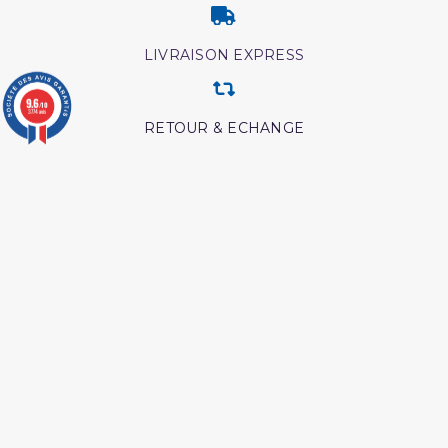
LIVRAISON EXPRESS
9.6
/10
3774 avis
RETOUR & ECHANGE
CARTES CADEAUX
MODES DE PAIEMENT
Retrouvez nos autres produits
Ainsi etait le messager
Tout savoir sur le hajj et la
d'allah
omra
L esprit de l âme tawbah
Les maladies du coeur
islam