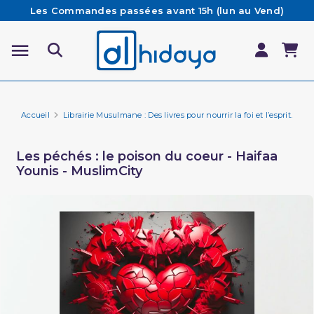
Les Commandes passées avant 15h (lun au Vend)
sont préparées et expédiées le jour même
Besoin d'aide ? Retrouvez notre FAQ
Livraison offerte à partir de 65€ d'achat*
Accueil
Librairie Musulmane : Des livres pour nourrir la foi et l’esprit.
In
Les péchés : le poison du coeur - Haifaa
Younis - MuslimCity