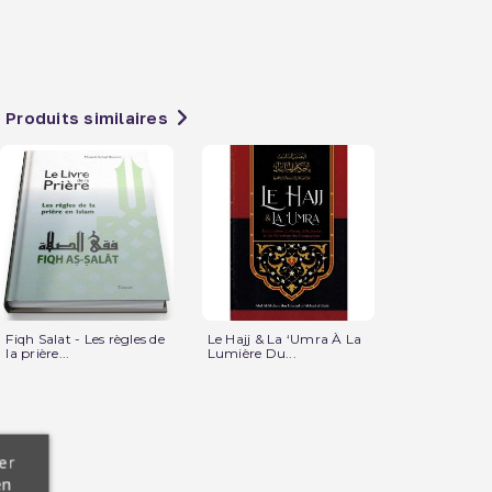
Produits similaires
Fiqh Salat - Les règles de
Le Hajj & La ‘Umra À La
Les Mérites d
la prière...
Lumière Du...
Du Vendredi.
er
en