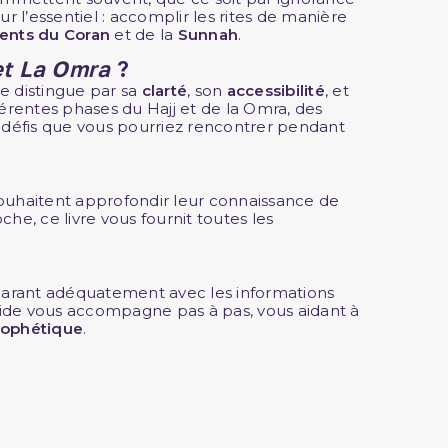
sur l’essentiel : accomplir les rites de manière
nts du Coran
et de la
Sunnah
.
et La Omra
?
se distingue par sa
clarté
, son
accessibilité
, et
fférentes phases du Hajj et de la Omra, des
ux défis que vous pourriez rencontrer pendant
 souhaitent approfondir leur connaissance de
e, ce livre vous fournit toutes les
réparant adéquatement avec les informations
 guide vous accompagne pas à pas, vous aidant à
prophétique
.