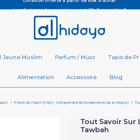
Les Commandes passées avant 15h (lun au Vend)
sont préparées et expédiées le jour même
Besoin d'aide ? Retrouvez notre FAQ
Livraison offerte à partir de 65€ d'achat*
il Jeune Muslim
Parfum / Musc
Tapis de Pr
Alimentation
Accessoire
Blog
sprit.
Piliers de l’Islam (Fiqh) : Comprendre les fondements de la religion
To
Tout Savoir Sur 
Tawbah