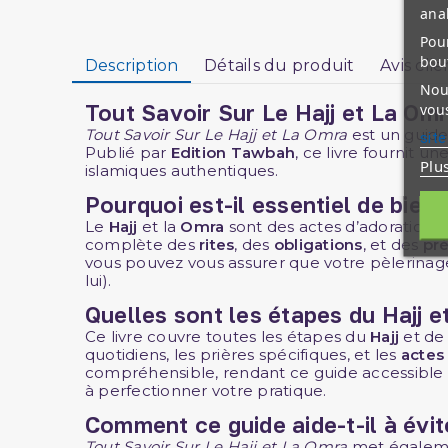
ana
Pour
bou
Description
Détails du produit
Avis clie
Nous
vous
Tout Savoir Sur Le Hajj et La Om
Tout Savoir Sur Le Hajj et La Omra
est un guide
site
Publié par
Edition Tawbah
, ce livre fournit u
Plu
islamiques authentiques.
Pourquoi est-il essentiel de bien
Le
Hajj
et la
Omra
sont des actes d’adoration 
complète des
rites
, des
obligations
, et des
pr
vous pouvez vous assurer que votre pèlerinag
lui).
Quelles sont les étapes du Hajj e
Ce livre couvre toutes les étapes du
Hajj
et de
quotidiens, les prières spécifiques, et les
actes
compréhensible, rendant ce guide accessible à
à perfectionner votre pratique.
Comment ce guide aide-t-il à évit
Tout Savoir Sur Le Hajj et La Omra
met égalemen