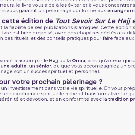
reurs, le livre vous aide à les éviter et à vous concentrer 
ions vous garantit un pèlerinage conforme aux
enseigneme
e cette édition de
Tout Savoir Sur Le Hajj 
 la fiabilité de ses publications islamiques. Cette édition 
e livre est bien organisé, avec des chapitres dédiés aux di
 des rituels, et des conseils pratiques pour faire face a
parant à accomplir le
Hajj
ou la
Omra
, ainsi qu’à ceux qui
eune adulte
, un
sénior
, ou que vous accompagniez un proch
nage soit un succès spirituel et personnel.
our votre prochain pèlerinage ?
 un investissement dans votre vie spirituelle. En vous p
vre une expérience spirituelle riche et transformative. Le
sérénité et dévotion, et en conformité avec la
tradition 