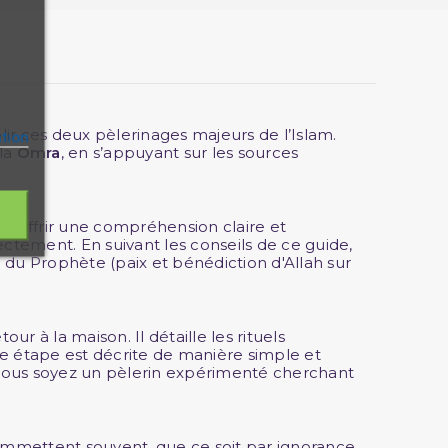
r ces deux pèlerinages majeurs de l’Islam.
ation
la
Omra
, en s’appuyant sur les sources
r offrir une compréhension claire et
tement. En suivant les conseils de ce guide,
h
du Prophète (paix et bénédiction d'Allah sur
our à la maison. Il détaille les rituels
 étape est décrite de manière simple et
e vous soyez un pèlerin expérimenté cherchant
ommettent souvent, que ce soit par ignorance