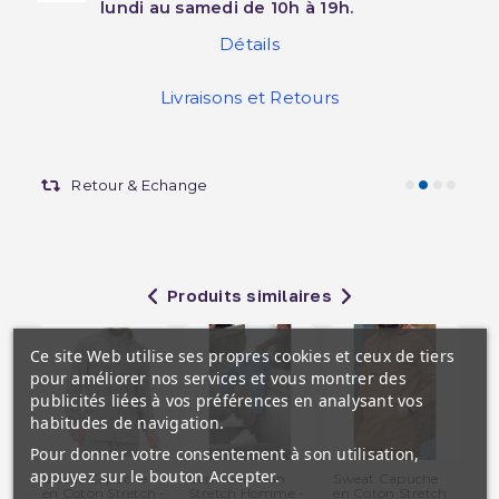
lundi au samedi de 10h à 19h.
Détails
Livraisons et Retours
Retour & Echange
Produits similaires
Ce site Web utilise ses propres cookies et ceux de tiers
pour améliorer nos services et vous montrer des
publicités liées à vos préférences en analysant vos
habitudes de navigation.
Pour donner votre consentement à son utilisation,
appuyez sur le bouton Accepter.
Sweat Capuche
Bermuda Jean
Sweat Capuche
Qa
en Coton Stretch -
Stretch Homme -
en Coton Stretch
Noi