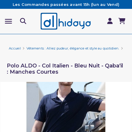
Les Commandes passées avant 15h (lun au Vend)
sont préparées et expédiées le jour même
Besoin d'aide ? Retrouvez notre FAQ
Livraison offerte à partir de 65€ d'achat*
Accueil
Vêtements : Alliez pudeur, élégance et style au quotidien.
Marq
Polo ALDO - Col Italien - Bleu Nuit - Qaba'il
: Manches Courtes