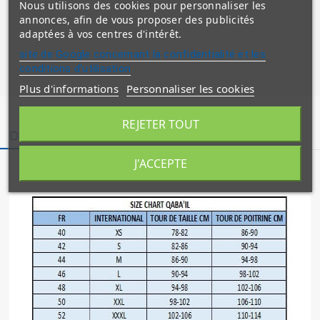
Nous utilisons des cookies pour personnaliser les
Gris...
Qaba'il
-...
Dor
annonces, afin de vous proposer des publicités
adaptées à vos centres d'intérêt.
site de Google concernant la confidentialité et les
conditions d'utilisation
Plus d'informations
Personnaliser les cookies
REJETER TOUT
Description
Détails du produit
J'ACCEPTE