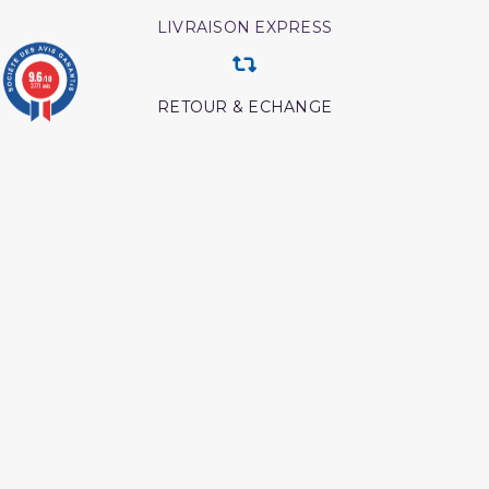
LIVRAISON EXPRESS
9.6
/10
3771 avis
RETOUR & ECHANGE
CARTES CADEAUX
MODES DE PAIEMENT
Retrouvez nos autres produits
Les meditation ibn al
Livre comment appeler à
qayyim
allah
Les maladies du coeur
Livre boulough al maram
islam
Livre comment
L authentique de l