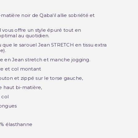
matière noir de Qaba'il allie sobriété et
il vous offre un style épuré tout en
optimal au quotidien.
 que le sarouel Jean STRETCH en tissu extra
e).
e en Jean stretch et manche jogging.
re et col montant
uton et zippé sur le torse gauche,
e haut bi-matière,
 col
longues
0% élasthanne