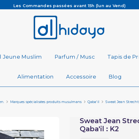
Les Commandes passées avant 15h (lun au Vend)
sont préparées et expédiées le jour même
Besoin d'aide ? Retrouvez notre FAQ
Livraison offerte à partir de 65€ d'achat*
il Jeune Muslim
Parfum / Musc
Tapis de Pr
Alimentation
Accessoire
Blog
en.
Marques spécialisées produits musulmans
Qaba'il
Sweat Jean Strecht 
Sweat Jean Strec
Qaba'il : K2