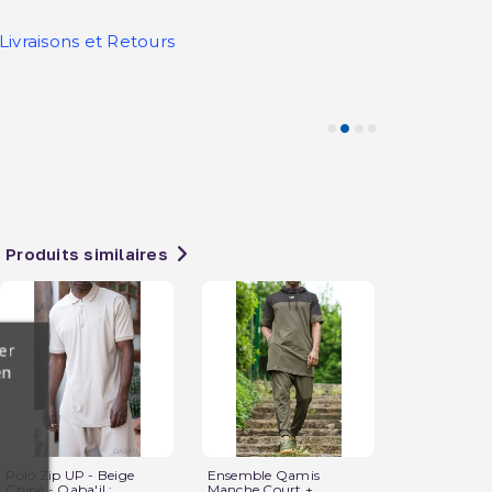
Livraisons et Retours
Produits similaires
er
en
Polo Zip UP - Beige
Ensemble Qamis
Pantacourt
Chiné - Qaba'il :...
Manche Court +
Homme - Qa