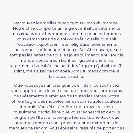
Retrouvez les meilleurs habits musulman du marché.
Notre offre comporte un large éventail de vêtements
musulmans pour les hommes comme pour les femmes.
Vous y trouverez de quoi vous vêtir quelle que soit
l’occasion : quotidien, fête religieuse, évènements
traditionnels, pèlerinage et autre. Sur Al Hidayah, ce ne
sont pas les habits de tous les jours qui manquent ! Tout le
monde trouvera son bonheur grâce à une offre
largement diversifiée incluant des Jogging Qabail, des T-
shirts, mais aussi des chapeaux musulmans comme la
fameuse chachia.
Que vous soyez un pratiquant de l’Islam ou souhaitez
vous rapprocher de cette culture, nous vous proposons
des vêtements islamiques de toutes les sortes. Notre
offre intègre des modèles variés aux multiples couleurs
et motifs. Vous êtes à même de trouver la tenue
musulmane particulière que vous recherchiez depuis
longtemps ! Il est à noter que les habits orientaux que
nous mettons en avant proviennent directement de
marques de renom. Vous êtes ainsi rassurés de porter des