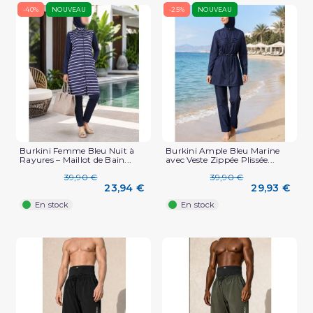
-40%
NOUVEAU
-25%
NOUVEAU
Burkini Femme Bleu Nuit à
Burkini Ample Bleu Marine
Rayures – Maillot de Bain...
avec Veste Zippée Plissée...
39,90 €
39,90 €
23,94 €
29,93 €
En stock
En stock