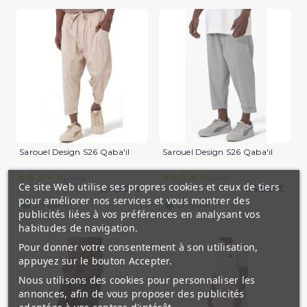
Sarouel Design S26 Qaba'il
Sarouel Design S26 Qaba'il
Ce site Web utilise ses propres cookies et ceux de tiers
34,90 €
34,90 €
pour améliorer nos services et vous montrer des
(2 avis)
En stock
En stock
publicités liées à vos préférences en analysant vos
habitudes de navigation.
Pour donner votre consentement à son utilisation,
appuyez sur le bouton Accepter.
Nous utilisons des cookies pour personnaliser les
annonces, afin de vous proposer des publicités