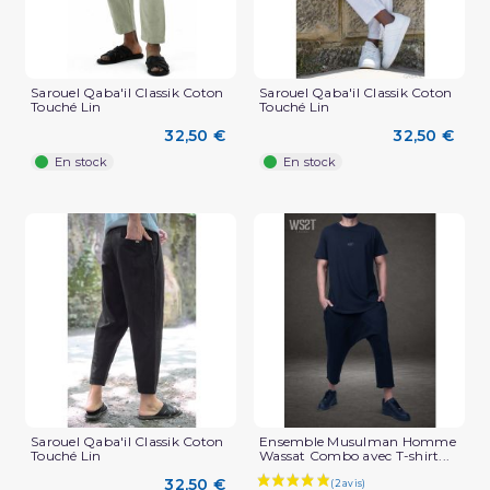
Sarouel Qaba'il Classik Coton
Sarouel Qaba'il Classik Coton
Touché Lin
Touché Lin
(2 avis)
32,50 €
32,50 €
En stock
En stock
Sarouel Qaba'il Classik Coton
Ensemble Musulman Homme
Touché Lin
Wassat Combo avec T-shirt...
32,50 €