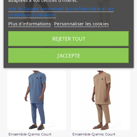
adaptées à vos centres d'intérêt.
site de Google concernant la confidentialité et les
conditions d'utilisation
Plus d'informations
Personnaliser les cookies
Sarouel Design S26 Qaba'il
Ensemble Qamis Court
Qabail Silent
REJETER TOUT
39,90 €
34,90 €
En stock
J'ACCEPTE
En stock
(2 avis)
Ensemble Qamis Court
Ensemble Qamis Court