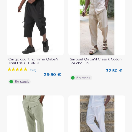
(2 avis)
Cargo court homme Qaba'il
Sarouel Qaba'il Classik Coton
Trail tissu TEKNIK
Touché Lin
32,50 €
29,90 €
En stock
En stock