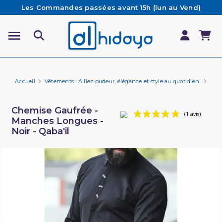
Les Commandes passées avant 15h (lun au Vend)
sont préparées et expédiées le jour même
Besoin d'aide ? Retrouvez notre FAQ
Livraison offerte à partir de 65€ d'achat*
Accueil
Vêtements : Alliez pudeur, élégance et style au quotidien.
Marq
Chemise Gaufrée -
Manches Longues -
Noir - Qaba'il
(1