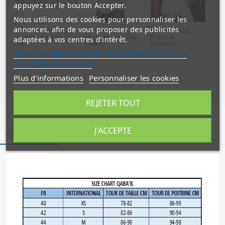
appuyez sur le bouton Accepter.
Nous utilisons des cookies pour personnaliser les
annonces, afin de vous proposer des publicités
T-shirt Oversize
T-shirt Léger
Qamis Court -
Sa
Waffle Qaba'il
Manches longues
Blanc et
Ve
adaptées à vos centres d'intérêt.
en...
Léger -...
Broderie...
Qab
site de Google concernant la confidentialité et les
conditions d'utilisation
Plus d'informations
Personnaliser les cookies
REJETER TOUT
J'ACCEPTE
Description
Détails du produit
Avis clients