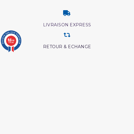
LIVRAISON EXPRESS
9.6
/10
3776 avis
RETOUR & ECHANGE
CARTES CADEAUX
MODES DE PAIEMENT
Retrouvez nos autres produits
Livre comment appeler à
Livre La Prière Pourquoi
allah