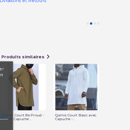
Livraisons et Retours
Produits similaires
er
en
Qamis Court Be.Proud -
Qamis Court Basic avec
Qamis Court
ation
Sweat Capuche...
Capuche -...
Sweat Capuc