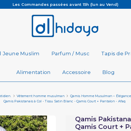
Les Commandes passées avant 15h (lun au Vend)
sont préparées et expédiées le jour même
Besoin d'aide ? Retrouvez notre FAQ
Livraison offerte à partir de 65€ d'achat*
il Jeune Muslim
Parfum / Musc
Tapis de Pr
Alimentation
Accessoire
Blog
otidien.
Vêtement homme musulman
Qamis Homme Musulman – Élégance, 
Qamis Pakistanais à Col - Tissu Satin Blanc - Qamis Court + Pantalon - Afaq
Qamis Pakistanais
Qamis Court + P