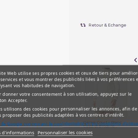
Retour & Echange
ite Web utilise ses propres cookies et ceux de tiers pour amélior
services et vous montrer des publicités liées à vos préférences 
lysant vos habitudes de navigation.
 donner votre consentement à son utilisation, appuyez sur le
ton Accepter.
 utilisons des cookies pour personnaliser les annonces, afin de
 proposer des publicités adaptées à vos centres d'intérêt.
Qamis Court - Blanc
 de Google concernant la confidentialité et les conditions d'utilis
Cassé et Broderie...
s d'informations
Personnaliser les cookies