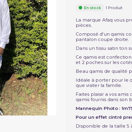
1 Produit
En stock
La marque Afaq vous pr
pièces.
Composé d'un qamis cour
pantalon coupe droite.
Dans un tissu satin ton s
Ce qamis est confection
et 2 poches sur les cotés
Beau qamis de qualité po
Idéale à porter pour le q
que visiter la famille.
Faites plaisir a vos amis
qamis fournis dans son b
Mannequin Photo : 1m75 p
Pour un effet cintré pre
Disponible de la taille S