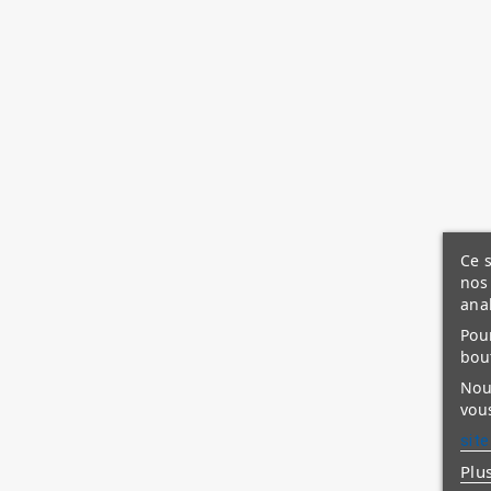
Ce s
nos 
ana
Pour
bou
Nous
vous
site
Plu