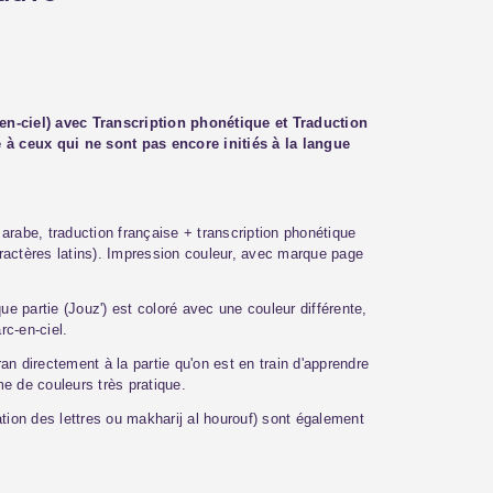
n-ciel) avec Transcription phonétique et Traduction
(1 avis)
 à ceux qui ne sont pas encore initiés à la langue
arabe, traduction française + transcription phonétique
caractères latins). Impression couleur, avec marque page
 partie (Jouz') est coloré avec une couleur différente,
c-en-ciel.
an directement à la partie qu'on est en train d'apprendre
e de couleurs très pratique.
ation des lettres ou makharij al hourouf) sont également