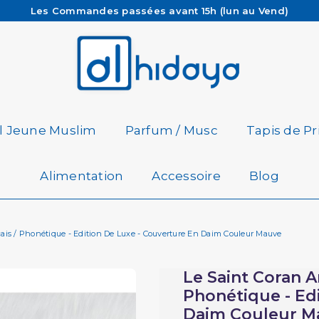
Les Commandes passées avant 15h (lun au Vend)
sont préparées et expédiées le jour même
Besoin d'aide ? Retrouvez notre FAQ
Livraison offerte à partir de 65€ d'achat*
il Jeune Muslim
Parfum / Musc
Tapis de Pr
Alimentation
Accessoire
Blog
nçais / Phonétique - Edition De Luxe - Couverture En Daim Couleur Mauve
Le Saint Coran Ar
Phonétique - Ed
Daim Couleur M