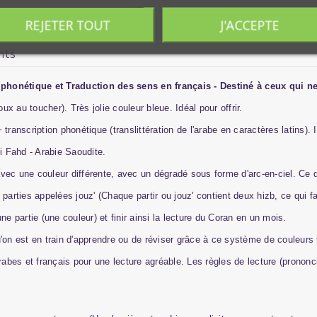
REJETER TOUT
J'ACCEPTE
nts
phonétique et Traduction des sens en français - Destiné à ceux qui ne
 au toucher). Très jolie couleur bleue. Idéal pour offrir.
transcription phonétique (translittération de l'arabe en caractères latins)
oi Fahd - Arabie Saoudite.
ec une couleur différente, avec un dégradé sous forme d'arc-en-ciel. Ce qu
arties appelées jouz' (Chaque partir ou jouz' contient deux hizb, ce qui fai
ne partie (une couleur) et finir ainsi la lecture du Coran en un mois.
'on est en train d'apprendre ou de réviser grâce à ce système de couleurs 
bes et français pour une lecture agréable. Les règles de lecture (prononci