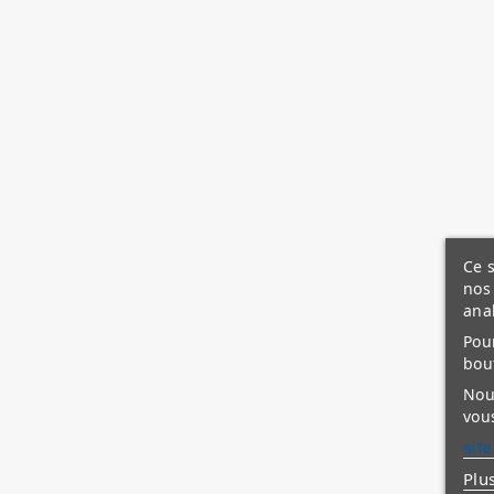
Ce s
nos 
ana
Pour
bou
Nous
vous
site
Plu