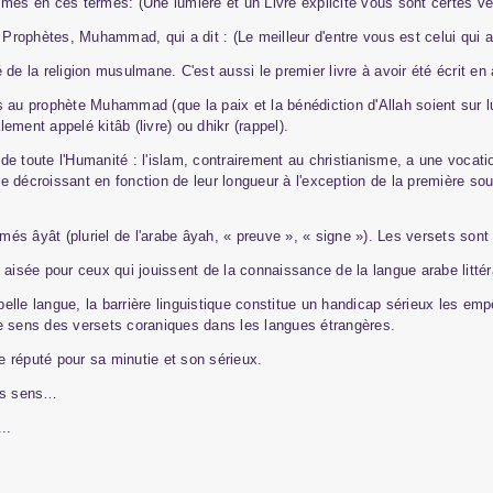
s en ces termes: (Une lumière et un Livre explicite vous sont certes venu
 Prophètes, Muhammad, qui a dit : (Le meilleur d'entre vous est celui qui a
é
de la religion musulmane. C'est aussi le premier livre
à
avoir
é
t
é
é
crit en
 au prophète Muhammad (que la paix et la bénédiction d'Allah soient sur lui
lement appelé kitâb (livre) ou dhikr (rappel).
n de toute l'Humanité : l'islam, contrairement au christianisme, a une vocat
 décroissant en fonction de leur longueur à l'exception de la première sour
 âyât (pluriel de l'arabe âyah, « preuve », « signe »). Les versets son
sée pour ceux qui jouissent de la connaissance de la langue arabe littérai
lle langue, la barrière linguistique constitue un handicap sérieux les emp
t le sens des versets coraniques dans les langues étrangères.
 réputé pour sa minutie et son sérieux.
ses sens…
..