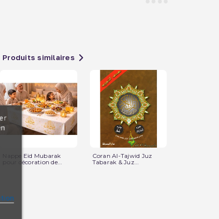
Produits similaires
er
en
Nappe Eïd Mubarak
Coran Al-Tajwid Juz
Lune Veilleu
pour décoration de...
Tabarak & Juz...
Coranique MP
ation