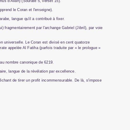
s d'Allah) (Sourate 5, verset 15).
pprend le Coran et l'enseigne).
 arabe, langue qu'il a contribu
é
à
fixer.
) fragmentairement par l'archange Gabriel (Jibril), par voie
ion universelle. Le Coran est divisé en cent quatorze
ate appelée Al Fatiha (parfois traduite par « le prologue »
t au nombre canonique de 6219.
re, langue de la révélation par excellence.
êchant de tirer un profit incommensurable. De là, s'impose