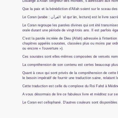
Louange à Allah Seigneur des mondes, s'adressant aux homme
Que la paix et la bénédiction d'Allah soient sur le sceau des
Le Coran (arabe :
القرآن
ʾ
al
qur
ʾ
ā
n
, lecture) est le livre sacr
Le Coran regroupe les paroles divines qui ont été transmises
orale durant une période de vingt-trois ans. Il est parfois éga
C’est la parole incréée de Dieu (Allah) adressée à l'intentio
chapitres appelés sourates, classées plus ou moins par ordre
ou encore « l'ouverture »).
Ces sourates sont elles-mêmes composées de versets nommés
La compréhension de son contenu est certes beaucoup plus ai
Quant à ceux qui sont privés de la compréhension de cette be
le besoin impératif de fournir une traduction saine, relatan
Cette traduction est celle du complexe du Roi Fahd à Médine
A vous désormais de lire ce fabuleux livre et méditez sur 
Le Coran est cellophané. D'autres couleurs sont disponibles.