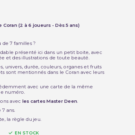
e Coran (2 à 6 joueurs - Dès 5 ans)
(1 avis)
 de 7 familles ?
able présenté ici dans un petit boite, avec
e et des illustrations de toute beauté.
, univers, durée, couleurs, organes et fruits
ts sont mentionnés dans le Coran avec leurs
récédemment avec une carte de la même
me numéro.
tions avec
les cartes Master Deen
.
e 7 ans.
e, la règle du jeu.
EN STOCK