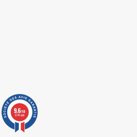
9.6
/10
3774 avis