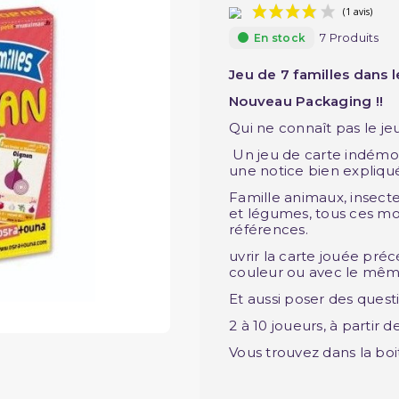
7 Produits
En stock
Jeu de 7 familles dans l
Nouveau Packaging !!
Qui ne connaît pas le jeu
Un jeu de carte indémod
une notice bien expliqué
Famille animaux, insectes
et légumes, tous ces mo
références.
uvrir la carte jouée p
couleur ou avec le mê
Et aussi poser des ques
2 à 10 joueurs, à partir d
Vous trouvez dans la boit