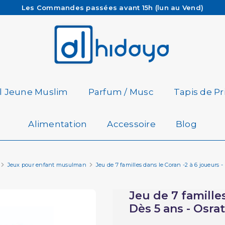
Les Commandes passées avant 15h (lun au Vend)
sont préparées et expédiées le jour même
Besoin d'aide ? Retrouvez notre FAQ
Livraison offerte à partir de 65€ d'achat*
il Jeune Muslim
Parfum / Musc
Tapis de Pr
Alimentation
Accessoire
Blog
Jeux pour enfant musulman
Jeu de 7 familles dans le Coran -2 à 6 joueurs 
Jeu de 7 familles
Dès 5 ans - Osra