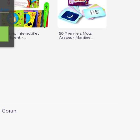
ation
Le Stylo Interactif et
50 Premiers Mots
Mouslim Qui
Intelligent -...
Arabes - Manière...
Sur La Prièr
 Coran.