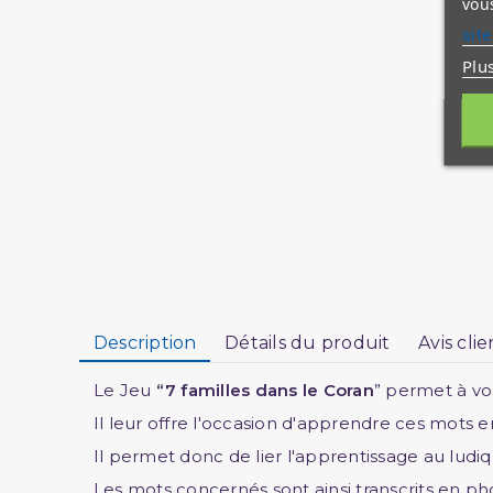
vous
site
Plu
Description
Détails du produit
Avis clie
Le Jeu
“7 familles dans le Coran
” permet à vo
Il leur offre l'occasion d'apprendre ces mots e
Il permet donc de lier l'apprentissage au ludiq
Les mots concernés sont ainsi transcrits en p