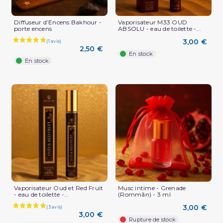
Diffuseur d’Encens Bakhour -
Vaporisateur M33 OUD
porte encens
ABSOLU - eau de toilette -...
3,00 €
2,50 €
En stock
En stock
Vaporisateur Oud et Red Fruit
Musc intime - Grenade
- eau de toilette -...
(Rommān) - 3 ml
3,00 €
3,00 €
Rupture de stock