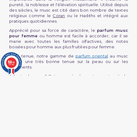
pureté, la noblesse et l'élévation spirituelle. Utilisé depuis
des siècles, le musc est cité dans bon nombre de textes
religieux comme le
Coran
ou le Hadiths et intégré aux
pratiques quotidiennes.
Apprécié pour sa force de caractère, le
parfum musc
pour femme
ou homme est facile à accorder, car il se
marie avec toutes les familles olfactives, des notes
boisées pour homme aux plus fruitées pour femme.
Côté tenue, notre gamme de
parfum oriental
au musc
assure une très bonne tenue sur la peau ou sur les
9.6
/10
3771 avis
vêtements.
Adepte du musc ? Retrouvez également sur notre site le
musc en morceau
, idéal pour parfumer votre linge ou vos
armoires.
Une manière simple de faire plaisir
avec nos coffrets parfums homme
(2 avis)
et femme
Anniversaire, Aïd, retour de voyage, naissance… le coffret
parfum oriental
est le cadeau incontournable à offrir en
toutes occasions !