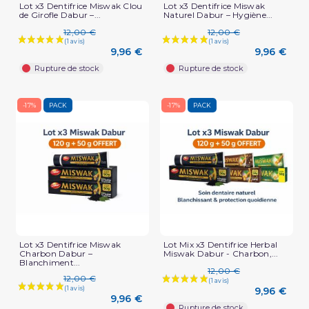
Lot x3 Dentifrice Miswak Clou
Lot x3 Dentifrice Miswak
de Girofle Dabur –...
Naturel Dabur – Hygiène...
12,00 €
12,00 €
9,96 €
9,96 €
Rupture de stock
Rupture de stock
-17%
PACK
-17%
PACK
Lot x3 Dentifrice Miswak
Lot Mix x3 Dentifrice Herbal
Charbon Dabur –
Miswak Dabur - Charbon,...
Blanchiment...
(2 avis)
12,00 €
12,00 €
9,96 €
9,96 €
Rupture de stock