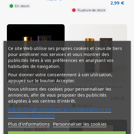
2,99 €
En stock
Rupture de stock
Ce site Web utilise ses propres cookies et ceux de tiers
pour améliorer nos services et vous montrer des
publicités liées à vos préférences en analysant vos
habitudes de navigation.
Pour donner votre consentement à son utilisation,
appuyez sur le bouton Accepter.
Woody - Extrait de Parfum -
Ameerat - Extrait de Parfum -
Nous utilisons des cookies pour personnaliser les
Mixte - Roll On - Note...
Mixte - Roll On - Note...
annonces, afin de vous proposer des publicités
2,99 €
2,99 €
adaptées à vos centres d'intérêt.
En stock
En stock
site de Google concernant la confidentialité et les
conditions d'utilisation
Plus d'informations
Personnaliser les cookies