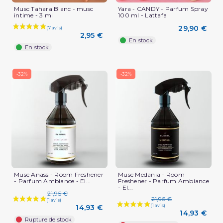
Musc Tahara Blanc - musc
Yara - CANDY - Parfum Spray
intime - 3 ml
100 ml - Lattafa
29,90 €
2,95 €
En stock
En stock
-32%
-32%
Musc Anass - Room Freshener
Musc Medania - Room
- Parfum Ambiance - El...
Freshener - Parfum Ambiance
- El...
21,95 €
21,95 €
14,93 €
14,93 €
Rupture de stock