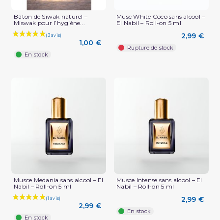
Bâton de Siwak naturel –
Musc White Coco sans alcool –
Miswak pour l’hygiène...
El Nabil – Roll-on 5 ml
2,99 €
1,00 €
Rupture de stock
En stock
(1 avis)
Musce Medania sans alcool – El
Musce Intense sans alcool – El
Nabil – Roll-on 5 ml
Nabil – Roll-on 5 ml
2,99 €
2,99 €
En stock
En stock