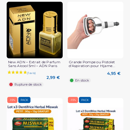
New ADN – Extrait de Parfum
Grande Pompe ou Pistolet
Sans Alcool 5ml – ADN Paris
d'Aspiration pour Hijame...
4,95 €
2,99 €
En stock
Rupture de stock
-15%
PACK
-15%
PACK