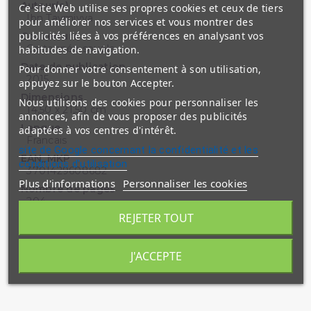
Auteur(s)
Ce site Web utilise ses propres cookies et ceux de tiers
Ibn Taymiyya
pour améliorer nos services et vous montrer des
publicités liées à vos préférences en analysant vos
Couverture
Cartonnée souple
habitudes de navigation.
Date de publication
Pour donner votre consentement à son utilisation,
2015
appuyez sur le bouton Accepter.
Dimensions
Nous utilisons des cookies pour personnaliser les
14,50 x 21,50 cm
annonces, afin de vous proposer des publicités
Langue
adaptées à vos centres d'intérêt.
Francais
site de Google concernant la confidentialité et les
EAN_MKP
conditions d'utilisation
3701429608682
Plus d'informations
Personnaliser les cookies
Nombre de pages
204
REJETER TOUT
J'ACCEPTE