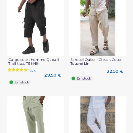
(2 avis)
Cargo court homme Qaba'il
Sarouel Qaba'il Classik Coton
Trail tissu TEKNIK
Touché Lin
32,50 €
29,90 €
En stock
En stock