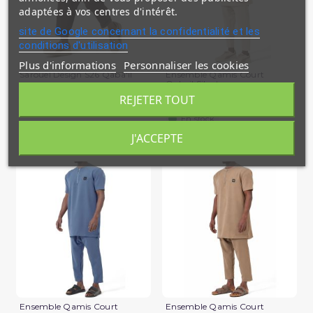
adaptées à vos centres d'intérêt.
site de Google concernant la confidentialité et les
conditions d'utilisation
Plus d'informations
Personnaliser les cookies
Sarouel Design S26 Qaba'il
Ensemble Qamis Court
Qabail Silent
REJETER TOUT
39,90 €
34,90 €
En stock
En stock
J'ACCEPTE
(2 avis)
Ensemble Qamis Court
Ensemble Qamis Court