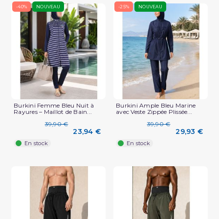
-40%
NOUVEAU
-25%
NOUVEAU
Burkini Femme Bleu Nuit à
Burkini Ample Bleu Marine
Rayures – Maillot de Bain...
avec Veste Zippée Plissée...
39,90 €
39,90 €
23,94 €
29,93 €
En stock
En stock