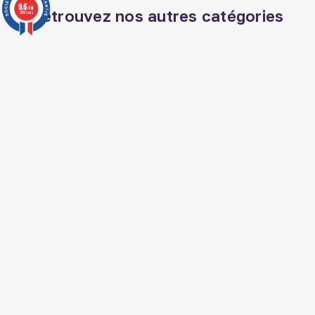
9.6
/10
Retrouvez nos autres catégories
3780 avis
Decoration aid
Tapis de prière
Exégèse coran
Musc adn
Parfum oriental
Coran tajwid
Coran francais
Librairie musulmane
Huile de nigelle ethiopie
Livre jurisprudence islam
Musc sans alcool
Livre medecine
prophetique
Livre histoire arabe
Soin barbe homme
musulman
Kit hijama
SUIVEZ AL HIDAYAH SUR

J'accepte les conditions générales et la
politique de confidentialité