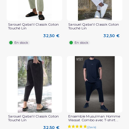
Sarouel Qaba'il Classik Coton
Sarouel Qaba'il Classik Coton
Touché Lin
Touché Lin
(2 avis)
32,50 €
32,50 €
En stock
En stock
Sarouel Qaba'il Classik Coton
Ensemble Musulman Homme
Touché Lin
Wassat Combo avec T-shirt...
32,50 €