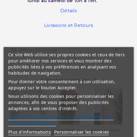
lundi au samedi de 10h à 19h.
Détails
Livraisons et Retours
Retour & Echange
Ce site Web utilise ses propres cookies et ceux de tiers
pour améliorer nos services et vous montrer des
publicités liées à vos préférences en analysant vos
habitudes de navigation.
Produits similaires
Pour donner votre consentement à son utilisation,
appuyez sur le bouton Accepter.
Nous utilisons des cookies pour personnaliser les
annonces, afin de vous proposer des publicités
adaptées à vos centres d'intérêt.
site de Google concernant la confidentialité et les
conditions d'utilisation
Linceul Mortuaire
Abaya Papillon -
Khimar - Beige -
Sa
Plus d'informations
Personnaliser les cookies
Musulman 3
Praline - Royal -...
Microfibre
An