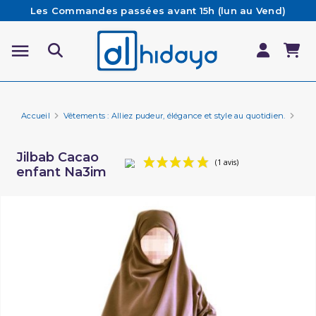
Les Commandes passées avant 15h (lun au Vend)
sont préparées et expédiées le jour même
Besoin d'aide ? Retrouvez notre FAQ
Livraison offerte à partir de 65€ d'achat*
Accueil
Vêtements : Alliez pudeur, élégance et style au quotidien.
Jilb
Jilbab Cacao
enfant Na3im
(1 avis)