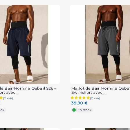
 de Bain Homme Qaba’il S26 –
Maillot de Bain Homme Qaba’i
rt avec...
Swimshort avec...
€
39,90 €
ock
En stock