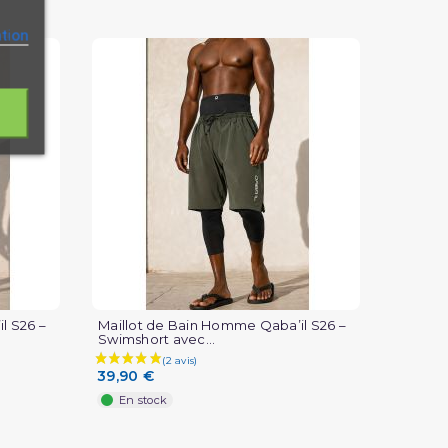
ation
l S26 –
Maillot de Bain Homme Qaba’il S26 –
Swimshort avec...
39,90 €
En stock