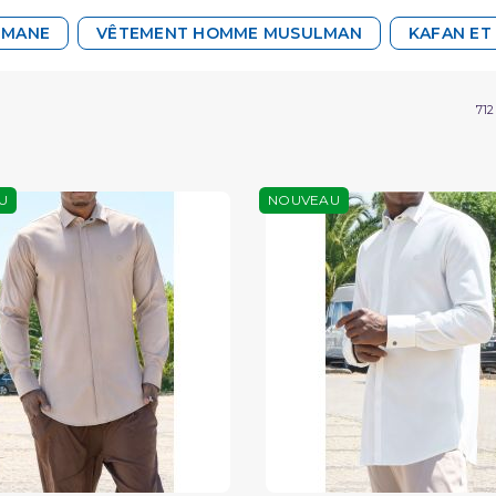
LMANE
VÊTEMENT HOMME MUSULMAN
KAFAN ET
712
U
NOUVEAU