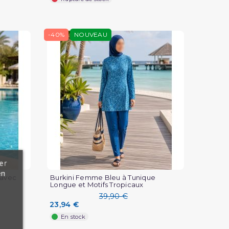
-40%
NOUVEAU
er
en
 avec
Burkini Femme Bleu à Tunique
Longue et Motifs Tropicaux
39,90 €
23,94 €
En stock