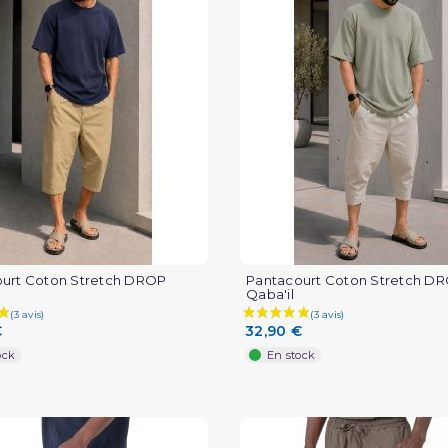
urt Coton Stretch DROP
Pantacourt Coton Stretch D
Qaba'il
€
32,90 €
ock
En stock