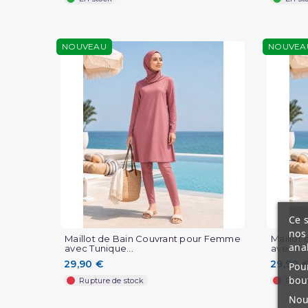
NOUVEAU
NOUVEA
Ce s
nos 
Maillot de Bain Couvrant pour Femme
Maillot
ana
avec Tunique...
avec Tun
29,90 €
29,90 
Pour
bou
Rupture de stock
Ruptu
Nous