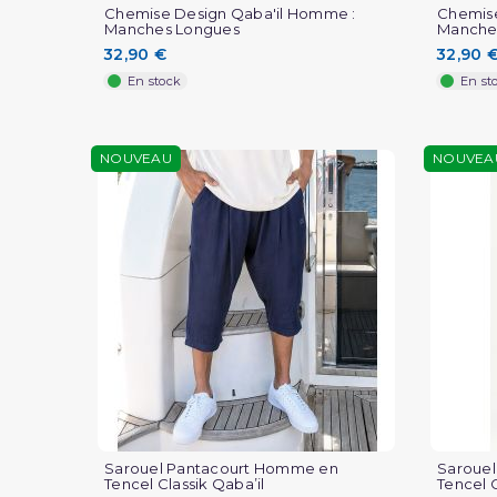
Chemise Design Qaba'il Homme :
Chemise
Manches Longues
Manche
32,90 €
32,90 
En stock
En st
NOUVEAU
NOUVEA
Sarouel Pantacourt Homme en
Saroue
Tencel Classik Qaba’il
Tencel C