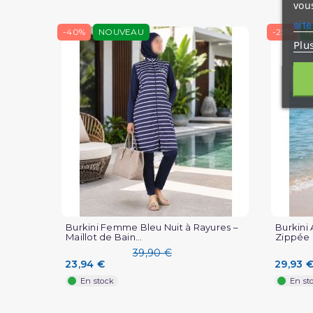
vous
site
-40%
NOUVEAU
-25%
N
Plu
Burkini Femme Bleu Nuit à Rayures –
Burkini
Maillot de Bain...
Zippée P
39,90 €
23,94 €
29,93 
En stock
En st