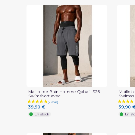
Maillot de Bain Homme Qaba’il S26 –
Maillot
Swimshort avec...
Swimsho
39,90 €
39,90 
En stock
En st