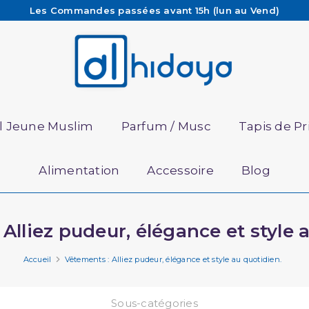
Les Commandes passées avant 15h (lun au Vend)
sont préparées et expédiées le jour même
Besoin d'aide ? Retrouvez notre FAQ
Livraison offerte à partir de 65€ d'achat*
il Jeune Muslim
Parfum / Musc
Tapis de Pr
Alimentation
Accessoire
Blog
Alliez pudeur, élégance et style 
Accueil
Vêtements : Alliez pudeur, élégance et style au quotidien.
Sous-catégories