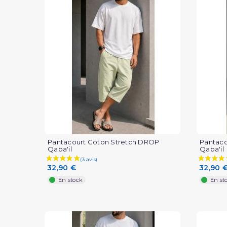
Pantacourt Coton Stretch DROP
Pantaco
Qaba'il
Qaba'il
32,90 €
32,90 
En stock
En st