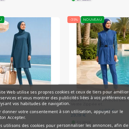
U
-35%
NOUVEAU
ite Web utilise ses propres cookies et ceux de tiers pour amélior
services et vous montrer des publicités liées à vos préférences 
 de Bain Couvrant pour Femme
Burkini Femme 6 Pièces Bleu
lysant vos habitudes de navigation.
ique...
Veste Zippée et...
€
44,90 €
 donner votre consentement à son utilisation, appuyez sur le
29,19 €
ton Accepter.
re de stock
En stock
 utilisons des cookies pour personnaliser les annonces, afin de