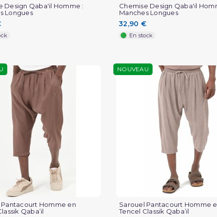
 Design Qaba'il Homme :
Chemise Design Qaba'il Hom
s Longues
Manches Longues
€
32,90 €
ock
En stock
U
NOUVEAU
l Pantacourt Homme en
Sarouel Pantacourt Homme 
lassik Qaba’il
Tencel Classik Qaba’il