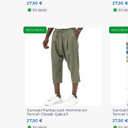
27,50 €
27,50 €
En stock
En st
NOUVEAU
NOUVEA
Sarouel Pantacourt Homme en
Saroue
Tencel Classik Qaba’il
Tencel C
27,50 €
27,50 €
En stock
En st