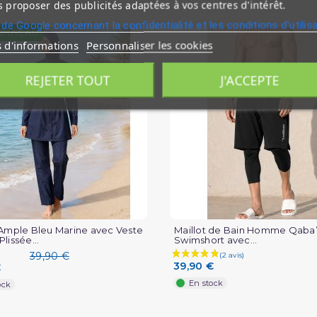
 proposer des publicités adaptées à vos centres d'intérêt.
 de Google concernant la confidentialité et les conditions d'utilis
OUVEAU
s d'informations
Personnaliser les cookies
REJETER TOUT
J'ACCEPTE
 Ample Bleu Marine avec Veste
Maillot de Bain Homme Qaba’i
lissée...
Swimshort avec...
39,90 €
39,90 €
€
En stock
ock