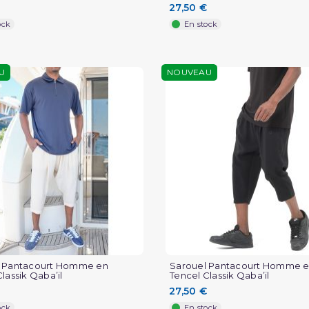
27,50 €
ock
En stock
U
NOUVEAU
l Pantacourt Homme en
Sarouel Pantacourt Homme 
lassik Qaba’il
Tencel Classik Qaba’il
27,50 €
ock
En stock