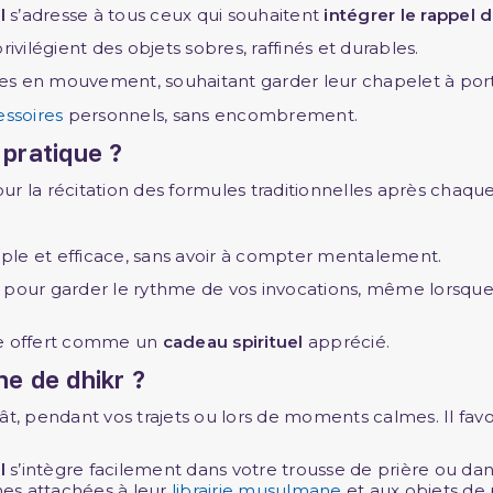
l
s’adresse à tous ceux qui souhaitent
intégrer le rappel d
ivilégient des objets sobres, raffinés et durables.
onnes en mouvement, souhaitant garder leur chapelet à por
essoires
personnels, sans encombrement.
 pratique ?
pour la récitation des formules traditionnelles après chaque
ple et efficace, sans avoir à compter mentalement.
x pour garder le rythme de vos invocations, même lorsq
re offert comme un
cadeau spirituel
apprécié.
e de dhikr ?
t, pendant vos trajets ou lors de moments calmes. Il favor
l
s’intègre facilement dans votre trousse de prière ou dans un
es attachées à leur
librairie musulmane
et aux objets de 