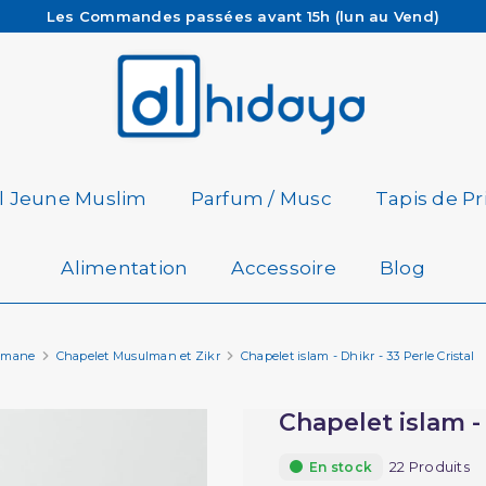
Les Commandes passées avant 15h (lun au Vend)
sont préparées et expédiées le jour même
Besoin d'aide ? Retrouvez notre FAQ
Livraison offerte à partir de 65€ d'achat*
il Jeune Muslim
Parfum / Musc
Tapis de Pr
Alimentation
Accessoire
Blog
ulmane
Chapelet Musulman et Zikr
Chapelet islam - Dhikr - 33 Perle Cristal
Chapelet islam - 
22 Produits
En stock