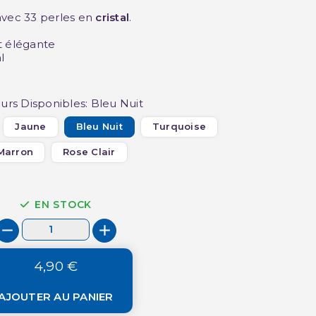
avec 33 perles en
cristal
.
t élégante
l
urs Disponibles: Bleu Nuit
Jaune
Bleu Nuit
Turquoise
Marron
Rose Clair
EN STOCK
4,90 €
AJOUTER AU PANIER