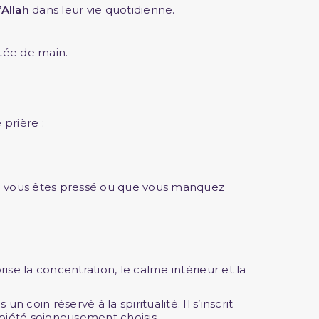
’Allah
dans leur vie quotidienne.
tée de main.
 prière :
ue vous êtes pressé ou que vous manquez
ise la concentration, le calme intérieur et la
 coin réservé à la spiritualité. Il s’inscrit
piété soigneusement choisis.