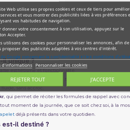
ite Web utilise ses propres cookies et ceux de tiers pour amélior
services et vous montrer des publicités liées à vos préférences 
lysant vos habitudes de navigation.
 donner votre consentement à son utilisation, appuyez sur le
ton Accepter.
 utilisons des cookies pour personnaliser les annonces, afin de
 proposer des publicités adaptées à vos centres d'intérêt.
 de Google concernant la confidentialité et les conditions d'utilis
-il unique ?
s d'informations
Personnaliser les cookies
allie esthétisme et fonctionnalité.
REJETER TOUT
J'ACCEPTE
rir une sensation agréable au toucher.
fluide, sans accroc.
kr
, qui permet de réciter les formules de rappel avec conc
isé à tout moment de la journée, que ce soit chez soi, à la
apelet
déjà présents dans votre quotidien.
est-il destiné ?