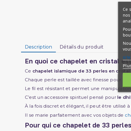
Ce s
nos 
ana
Pour
bou
Nous
Description
Détails du produit
vous
site
En quoi ce chapelet en cristal est
Plu
Ce
chapelet islamique de 33 perles en cristal
Chaque perle est taillée avec finesse pour off
Le fil est résistant et permet une manipulation 
C’est un accessoire spirituel pensé pour
le dhi
À la fois discret et élégant, il peut être util
Il se marie parfaitement avec vos objets de
ch
Pour qui ce chapelet de 33 perles 