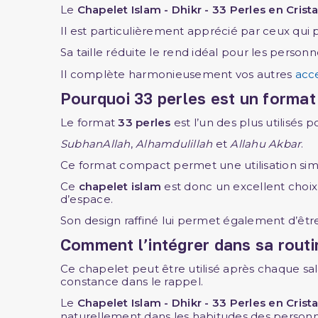
Le
Chapelet Islam - Dhikr - 33 Perles en Crista
Il est particulièrement apprécié par ceux qui pr
Sa taille réduite le rend idéal pour les pers
Il complète harmonieusement vos autres
acc
Pourquoi 33 perles est un format
Le format
33 perles
est l’un des plus utilisés 
SubhanAllah
,
Alhamdulillah
et
Allahu Akbar
.
Ce format compact permet une utilisation sim
Ce
chapelet islam
est donc un excellent choi
d’espace.
Son design raffiné lui permet également d’êt
Comment l’intégrer dans sa routin
Ce chapelet peut être utilisé après chaque salâ
constance dans le rappel.
Le
Chapelet Islam - Dhikr - 33 Perles en Crista
naturellement dans les habitudes des personn