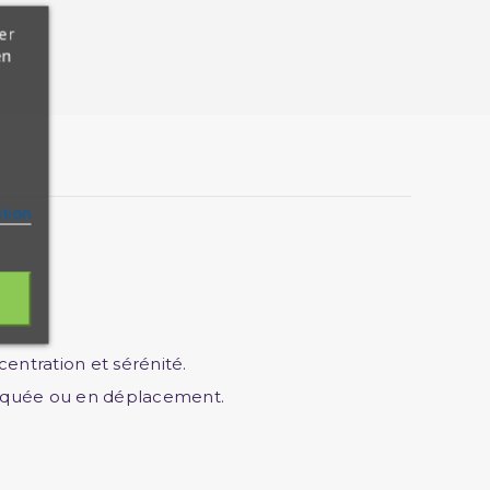
er
en
ation
entration et sérénité.
 mosquée ou en déplacement.