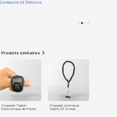
Livraisons et Retours
Produits similaires
Chapelet Tasbîh
Chapelet islamique -
Chapelet isl
Electronique de Poche...
Tasbih 33 Grosse...
Tasbih de 33.