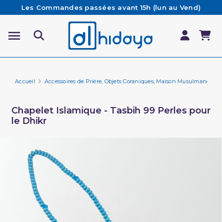
Les Commandes passées avant 15h (lun au Vend)
sont préparées et expédiées le jour même
Besoin d'aide ? Retrouvez notre FAQ
Livraison offerte à partir de 65€ d'achat*
Accueil
Accessoires de Prière, Objets Coraniques, Maison Musulmane
Chapelet Islamique - Tasbih 99 Perles pour
le Dhikr