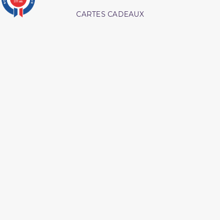
3771 avis
CARTES CADEAUX
MODES DE PAIEMENT
Retrouvez nos autres produits
Les pensees precieuses
Les maladies du coeur
ibn al jawzi
islam
Ainsi etait le messager
Livre La Prière Pourquoi
d'allah
Interpretation islamique
Tout savoir sur le hajj et la
des reves
omra
Coffret coran
Péchés et guerison
L essentiel de la vie du
Les secrets de la priere ibn
prophète
al qayyim
Medecine prophetique
Shaykh al albani
livre
L authentique des récits
Hajj et Umra en Images
des prophètes