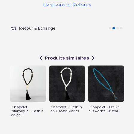
Livraisons et Retours
Retour & Echange
Produits similaires
Chapelet
Chapelet - Tasbih
Chapelet - Dzikr -
Ta
islamique - Tasbih
33 Grosse Perles
99 Perles Cristal
po
de 33...
ave