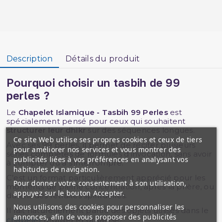
Description
Détails du produit
Pourquoi choisir un tasbih de 99
perles ?
Le
Chapelet Islamique - Tasbih 99 Perles
est
spécialement pensé pour ceux qui souhaitent
structurer leur dhikr
sur des séquences longues.
Ce site Web utilise ses propres cookies et ceux de tiers
Avec ses 99 perles, il permet de réciter plusieurs
pour améliorer nos services et vous montrer des
séries complètes de formules d’invocation, sans avoir
publicités liées à vos préférences en analysant vos
à compter ou à s’interrompre.
habitudes de navigation.
C’est un format particulièrement apprécié pour les
Pour donner votre consentement à son utilisation,
moments de pleine concentration, après la prière, ou
appuyez sur le bouton Accepter.
durant des retraites spirituelles.
Nous utilisons des cookies pour personnaliser les
Il fait naturellement partie des objets utilisés dans le
annonces, afin de vous proposer des publicités
chapelet
régulier et organisé.