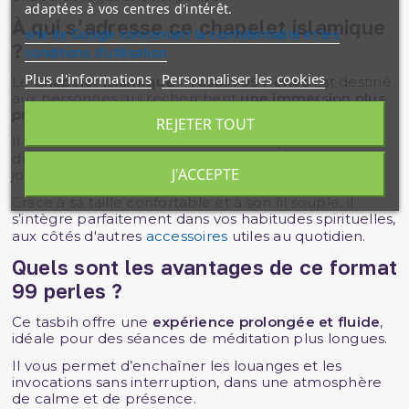
adaptées à vos centres d'intérêt.
À qui s’adresse ce chapelet islamique
site de Google concernant la confidentialité et les
?
conditions d'utilisation
Plus d'informations
Personnaliser les cookies
Le
Chapelet Islamique - Tasbih 99 Perles
est destiné
aux personnes qui recherchent
une immersion plus
profonde
dans le rappel d’Allah.
REJETER TOUT
Il convient aussi bien aux débutants qu’aux habitués
du dhikr, et il peut être utilisé à tout moment de la
J'ACCEPTE
journée.
Grâce à sa taille confortable et à son fil souple, il
s’intègre parfaitement dans vos habitudes spirituelles,
aux côtés d'autres
accessoires
utiles au quotidien.
Quels sont les avantages de ce format
99 perles ?
Ce tasbih offre une
expérience prolongée et fluide
,
idéale pour des séances de méditation plus longues.
Il vous permet d’enchaîner les louanges et les
invocations sans interruption, dans une atmosphère
de calme et de présence.