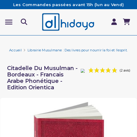
Les Commandes passées avant 15h (lun au Vend)
sont préparées et expédiées le jour même
Besoin d'aide ? Retrouvez notre FAQ
Livraison offerte à partir de 65€ d'achat*
Accueil
Librairie Musulmane : Des livres pour nourrir la foi et l’esprit.
In
Citadelle Du Musulman -
Bordeaux - Francais
Arabe Phonétique -
Edition Orientica