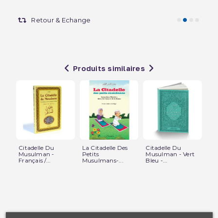
Retour & Echange
Produits similaires
Citadelle Du
La Citadelle Des
Citadelle Du
Ci
Musulman -
Petits
Musulman - Vert
Mu
Français /...
Musulmans-...
Bleu -...
Bla