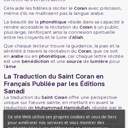
Cela aide les fidèles à réciter le
Coran
avec précision,
même s'ils ne maîtrisent pas la langue arabe.
La beauté de la
phonétique
réside dans sa capacité à
rendre accessible la récitation du
Coran
à un public
plus large, renforçant ainsi la connexion spirituelle
entre les croyants et le Livre d'
Allah
.
Que chaque lecteur trouve la guidance, la paix et la
sérénité à travers la récitation du
Coran
, que ce soit
en
arabe
ou en
phonétique
, car chaque lettre récitée
est une
bénédiction
et une
source
de
lumière
pour
l'
âme
.
La T
raduction du Saint Coran en
Français
Publiée par les
Éditions
Sanadi
La traduction du
Saint Coran
offre une perspective
unique sur l'œuvre sainte, en mettant en avant la
traduction de
Muhammad Hamidullah
, révisée par le
Complexe du roi Fahd en l'an 2000
.
Ce site Web utilise ses propres cookies et ceux de tiers
Cette traduction, largement accessible sur internet,
pour améliorer nos services et vous montrer des
est souvent attribuée à
Muhammad Hamidullah
, bien