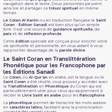
navigation dans le texte. Deux personnes peuvent
ainsi lire et partager ce
trésor spirituel
en même
temps.
Le Coran Al Karim
ou en traduction française le
Saint
Coran
-
Édition Sanadi
est bien plus qu'un simple
livre. Il est une source de
guidance spirituelle
, de
paix
et de
réflexion profonde
.
Cette
édition
spéciale est conçue pour enrichir votre
vie spirituelle et personnelle, en vous aidant à vous
rapprocher davantage de la
parole divine
.
Le
Saint Coran en Translittération
Phonétique pour les Francophone par
les
Éditions Sanadi
Le
Coran
, ou
Al-Qur'an
en arabe, est la langue ou le
Saint Coran
a été révélé, vous pouvez y accéder avec
la
Translittération
en
Phonétique
du Coran qui est
particulièrement utile pour ceux qui apprennent à
réciter le
Livre Saint en arabe
pour les
francophone
.
La
phonétique
permet de transcrire les mots arabes
en
caractères latins
, facilitant ainsi la prononciation
correcte des versets sacrés.