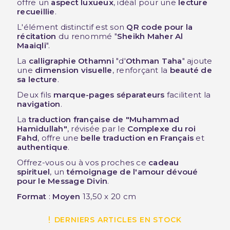
offre un
aspect luxueux
, idéal pour une
lecture
recueillie
.
L'élément distinctif est son
QR code pour la
récitation
du renommé "
Sheikh Maher Al
Maaiqli
".
La
calligraphie Othamni
"d'
Othman Taha
" ajoute
une
dimension visuelle
, renforçant la
beauté de
sa lecture
.
Deux fils
marque-pages séparateurs
facilitent la
navigation
.
La
traduction française de "Muhammad
Hamidullah"
, révisée par le
Complexe du roi
Fahd
, offre une
belle traduction en Français
et
authentique
.
Offrez-vous ou à vos proches ce
cadeau
spirituel
, un
témoignage de l'amour dévoué
pour le Message Divin
.
Format
:
Moyen
13,50 x 20 cm
DERNIERS ARTICLES EN STOCK