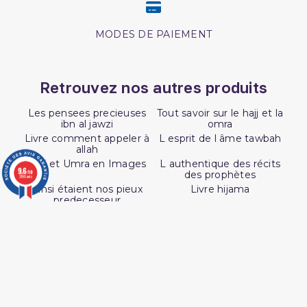
MODES DE PAIEMENT
Retrouvez nos autres produits
Les pensees precieuses
Tout savoir sur le hajj et la
ibn al jawzi
omra
Livre comment appeler à
L esprit de l âme tawbah
allah
Hajj et Umra en Images
L authentique des récits
9.6
/10
des prophètes
3780 avis
Ainsi étaient nos pieux
Livre hijama
predecesseur
Livre La Prière Pourquoi
Coran edition tawbah
Livre boulough al maram
Les droits des croyantes
Interpretation islamique
Les maladies
des reves
psychologiques edition
tawbah
L authentique de l
exégèse d ibn kathîr