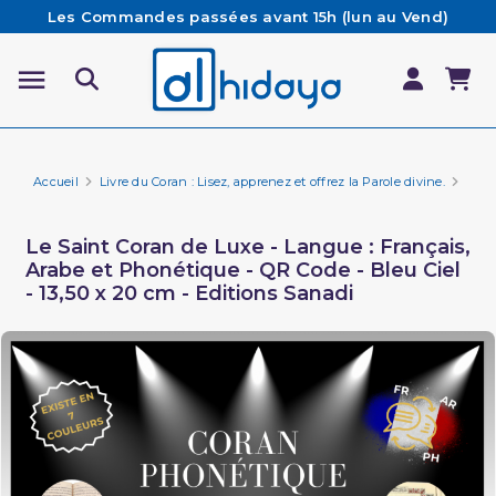
Les Commandes passées avant 15h (lun au Vend)
sont préparées et expédiées le jour même
Besoin d'aide ? Retrouvez notre FAQ
Livraison offerte à partir de 65€ d'achat*
Accueil
Livre du Coran : Lisez, apprenez et offrez la Parole divine.
Cora
Le Saint Coran de Luxe - Langue : Français,
Arabe et Phonétique - QR Code - Bleu Ciel
- 13,50 x 20 cm - Editions Sanadi