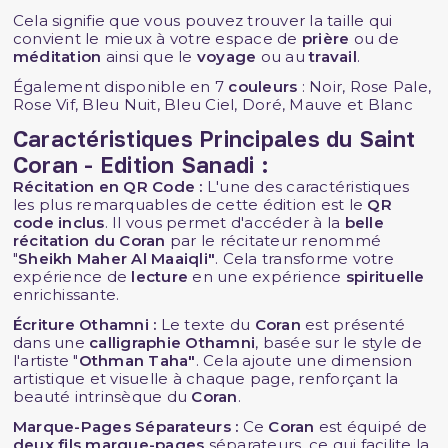
Cela signifie que vous pouvez trouver la taille qui
convient le mieux à votre espace de
prière
ou de
méditation
ainsi que le
voyage
ou au
travail
.
Également disponible en 7
couleurs
: Noir, Rose Pale,
Rose Vif, Bleu Nuit, Bleu Ciel, Doré, Mauve et Blanc
Caractéristiques Principales du Saint
Coran - Edition Sanadi :
Récitation en QR Code :
L'une des caractéristiques
les plus remarquables de cette édition est le
QR
code inclus
. Il vous permet d'accéder à la
belle
récitation du Coran
par le récitateur renommé
"
Sheikh Maher Al Maaiqli"
. Cela transforme votre
expérience de
lecture
en une expérience
spirituelle
enrichissante.
Écriture Othamni :
Le texte du
Coran
est présenté
dans une
calligraphie
Othamni
, basée sur le style de
l'artiste "
Othman Taha"
. Cela ajoute une dimension
artistique et visuelle à chaque page, renforçant la
beauté intrinsèque du
Coran
.
Marque-Pages Séparateurs :
Ce
Coran
est équipé de
deux fils marque-pages
séparateurs, ce qui facilite la