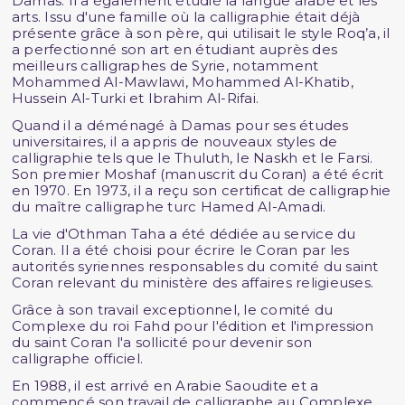
Damas. Il a également étudié la langue arabe et les
arts. Issu d'une famille où la calligraphie était déjà
présente grâce à son père, qui utilisait le style Roq’a, il
a perfectionné son art en étudiant auprès des
meilleurs calligraphes de Syrie, notamment
Mohammed Al-Mawlawi, Mohammed Al-Khatib,
Hussein Al-Turki et Ibrahim Al-Rifai.
Quand il a déménagé à Damas pour ses études
universitaires, il a appris de nouveaux styles de
calligraphie tels que le Thuluth, le Naskh et le Farsi.
Son premier Moshaf (manuscrit du Coran) a été écrit
en 1970. En 1973, il a reçu son certificat de calligraphie
du maître calligraphe turc Hamed Al-Amadi.
La vie d'Othman Taha a été dédiée au service du
Coran. Il a été choisi pour écrire le Coran par les
autorités syriennes responsables du comité du saint
Coran relevant du ministère des affaires religieuses.
Grâce à son travail exceptionnel, le comité du
Complexe du roi Fahd pour l'édition et l'impression
du saint Coran l'a sollicité pour devenir son
calligraphe officiel.
En 1988, il est arrivé en Arabie Saoudite et a
commencé son travail de calligraphe au Complexe