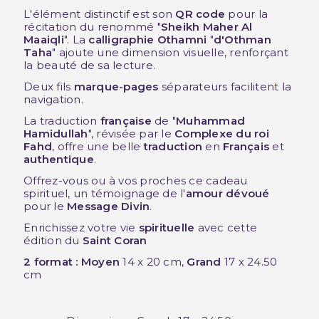
L'élément distinctif est son
QR code
pour la
récitation du renommé "
Sheikh Maher Al
Maaiqli
". La
calligraphie Othamni
"
d'Othman
Taha
" ajoute une dimension visuelle, renforçant
la beauté de sa lecture.
Deux fils
marque-pages
séparateurs facilitent la
navigation.
La traduction
française
de "
Muhammad
Hamidullah
", révisée par le
Complexe du roi
Fahd
, offre une belle
traduction
en
Français
et
authentique
.
Offrez-vous ou à vos proches ce cadeau
spirituel, un témoignage de l'
amour dévoué
pour le
Message Divin
.
Enrichissez votre vie
spirituelle
avec cette
édition du
Saint Coran
2 format : Moyen
14 x 20 cm,
Grand
17 x 24.50
cm