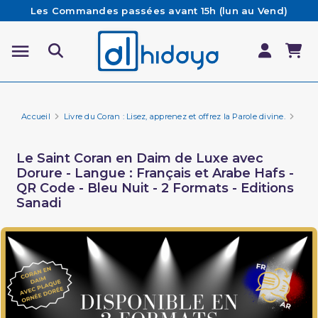
Les Commandes passées avant 15h (lun au Vend)
sont préparées et expédiées le jour même
Besoin d'aide ? Retrouvez notre FAQ
Livraison offerte à partir de 65€ d'achat*
Accueil
Livre du Coran : Lisez, apprenez et offrez la Parole divine.
Cora
Le Saint Coran en Daim de Luxe avec
Dorure - Langue : Français et Arabe Hafs -
QR Code - Bleu Nuit - 2 Formats - Editions
Sanadi