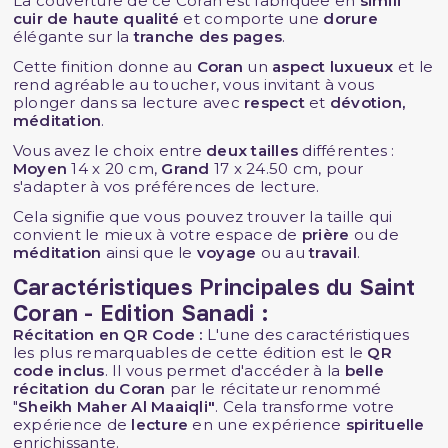
La couverture de ce Coran est fabriquée en
simili
cuir de haute qualité
et comporte une
dorure
élégante sur la
tranche des pages
.
Cette finition donne au
Coran
un
aspect luxueux
et le
rend agréable au toucher, vous invitant à vous
plonger dans sa lecture avec
respect
et
dévotion,
méditation
.
Vous avez le choix entre
deux tailles
différentes :
Moyen
14 x 20 cm,
Grand
17 x 24.50 cm, pour
s'adapter à vos préférences de lecture.
Cela signifie que vous pouvez trouver la taille qui
convient le mieux à votre espace de
prière
ou de
méditation
ainsi que le
voyage
ou au
travail
.
Caractéristiques Principales du Saint
Coran - Edition Sanadi :
Récitation en QR Code :
L'une des caractéristiques
les plus remarquables de cette édition est le
QR
code inclus
. Il vous permet d'accéder à la
belle
récitation du Coran
par le récitateur renommé
"
Sheikh Maher Al Maaiqli"
. Cela transforme votre
expérience de
lecture
en une expérience
spirituelle
enrichissante.