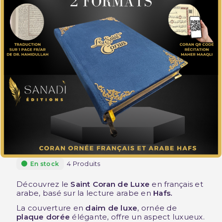
4 Produits
En stock
Découvrez le
Saint Coran de Luxe
en français et
arabe, basé sur la lecture arabe en
Hafs.
La couverture en
daim de luxe
, ornée de
plaque dorée
élégante, offre un aspect luxueux.