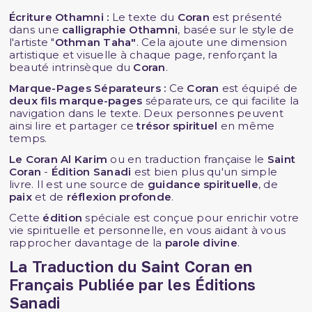
Écriture Othamni :
Le texte du
Coran
est présenté
dans une
calligraphie
Othamni
, basée sur le style de
l'artiste "
Othman Taha"
. Cela ajoute une dimension
artistique et visuelle à chaque page, renforçant la
beauté intrinsèque du
Coran
.
Marque-Pages Séparateurs :
Ce
Coran
est équipé de
deux fils marque-pages
séparateurs, ce qui facilite la
navigation dans le texte. Deux personnes peuvent
ainsi lire et partager ce
trésor spirituel
en même
temps.
Le Coran Al Karim
ou en traduction française le
Saint
Coran
-
Édition Sanadi
est bien plus qu'un simple
livre. Il est une source de
guidance spirituelle
, de
paix
et de
réflexion profonde
.
Cette
édition
spéciale est conçue pour enrichir votre
vie spirituelle et personnelle, en vous aidant à vous
rapprocher davantage de la
parole divine
.
La T
raduction du Saint Coran en
Français
Publiée par les
Éditions
Sanadi