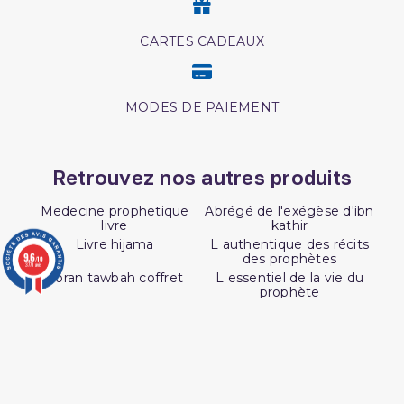
CARTES CADEAUX
MODES DE PAIEMENT
Retrouvez nos autres produits
Medecine prophetique
Abrégé de l'exégèse d'ibn
livre
kathir
Livre hijama
L authentique des récits
9.6
des prophètes
/10
3771 avis
Coran tawbah coffret
L essentiel de la vie du
prophète
Les droits des croyantes
Hajj et Umra en Images
Les secrets de la priere ibn
Coran tafsir ibn kathir
al qayyim
Lecon de tawhid
Coffret coran
Péchés et guerison
Les intrigues du diable
L'Islam Est La Sunnah Et