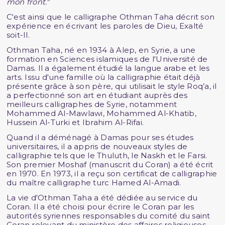
mon front."
C'est ainsi que le calligraphe Othman Taha décrit son
expérience en écrivant les paroles de Dieu, Exalté
soit-Il.
Othman Taha, né en 1934 à Alep, en Syrie, a une
formation en Sciences islamiques de l'Université de
Damas. Il a également étudié la langue arabe et les
arts. Issu d'une famille où la calligraphie était déjà
présente grâce à son père, qui utilisait le style Roq’a, il
a perfectionné son art en étudiant auprès des
meilleurs calligraphes de Syrie, notamment
Mohammed Al-Mawlawi, Mohammed Al-Khatib,
Hussein Al-Turki et Ibrahim Al-Rifai.
Quand il a déménagé à Damas pour ses études
universitaires, il a appris de nouveaux styles de
calligraphie tels que le Thuluth, le Naskh et le Farsi.
Son premier Moshaf (manuscrit du Coran) a été écrit
en 1970. En 1973, il a reçu son certificat de calligraphie
du maître calligraphe turc Hamed Al-Amadi.
La vie d'Othman Taha a été dédiée au service du
Coran. Il a été choisi pour écrire le Coran par les
autorités syriennes responsables du comité du saint
Coran relevant du ministère des affaires religieuses.