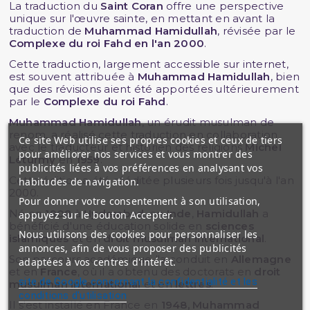
La traduction du
Saint Coran
offre une perspective
unique sur l'œuvre sainte, en mettant en avant la
traduction de
Muhammad Hamidullah
, révisée par le
Complexe du roi Fahd en l'an 2000
.
Cette traduction, largement accessible sur internet,
est souvent attribuée à
Muhammad Hamidullah
, bien
que des révisions aient été apportées ultérieurement
par le
Complexe du roi Fahd
.
Muhammad Hamidullah
, un érudit musulman de
renom, a réalisé cette traduction en collaboration
Ce site Web utilise ses propres cookies et ceux de tiers
avec le traducteur et historien des religions
Michel
pour améliorer nos services et vous montrer des
Léturmy
en
1959
.
publicités liées à vos préférences en analysant vos
Cette édition a été rééditée plusieurs fois jusqu'à l'an
habitudes de navigation.
2000.
Pour donner votre consentement à son utilisation,
Né en
1908
à
Hyderabad
, en
Inde
,
Hamidullah
a
appuyez sur le bouton Accepter.
bénéficié d'une éducation solide en
sciences
Nous utilisons des cookies pour personnaliser les
islamiques
et en
droit musulman international
.
annonces, afin de vous proposer des publicités
Son parcours académique l'a conduit en
Allemagne
adaptées à vos centres d'intérêt.
et en
France
, où il a obtenu des doctorats en
droit
site de Google concernant la confidentialité et les
musulman international
et en
lettres
.
conditions d'utilisation
Il s'est installé en France en
1948, Muhammad