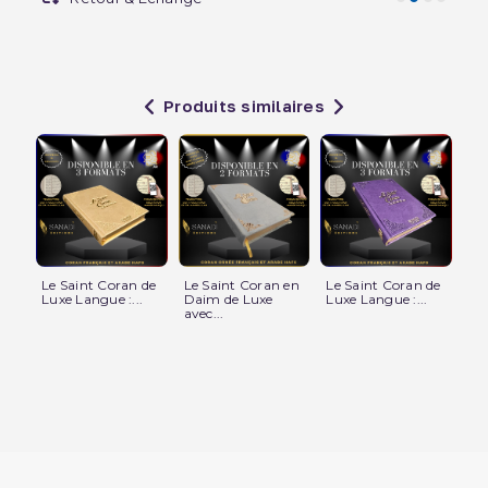
Produits similaires
Le Saint Coran de
Le Saint Coran en
Le Saint Coran de
Le
Luxe Langue :...
Daim de Luxe
Luxe Langue :...
Ar
avec...
De.