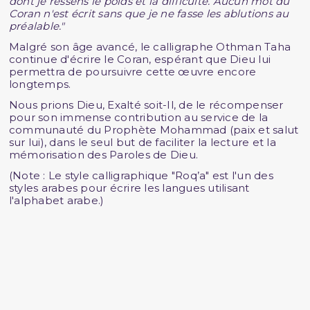
dont je ressens le poids et la difficulté. Aucun mot du
Coran n'est écrit sans que je ne fasse les ablutions au
préalable."
Malgré son âge avancé, le calligraphe Othman Taha
continue d'écrire le Coran, espérant que Dieu lui
permettra de poursuivre cette œuvre encore
longtemps.
Nous prions Dieu, Exalté soit-Il, de le récompenser
pour son immense contribution au service de la
communauté du Prophète Mohammad (paix et salut
sur lui), dans le seul but de faciliter la lecture et la
mémorisation des Paroles de Dieu.
(Note : Le style calligraphique "Roq’a" est l'un des
styles arabes pour écrire les langues utilisant
l'alphabet arabe.)