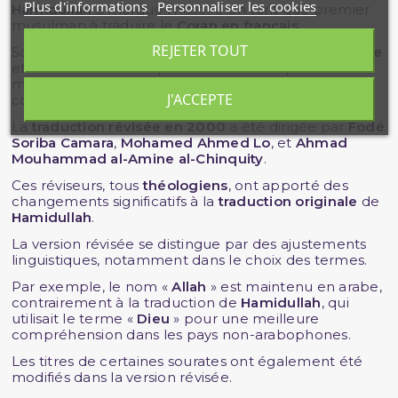
Plus d'informations
Personnaliser les cookies
Hamidullah
a marqué l'histoire en tant que premier
musulman à traduire le
Coran en français
.
REJETER TOUT
Son travail, bien que critiqué pour son
conservatisme
et sa réticence à adopter les outils critiques
modernes, a ouvert la voie à une meilleure
J'ACCEPTE
compréhension de
l'islam
pour les
francophones
.
La
traduction révisée en 2000
a été dirigée par
Fodé
Soriba Camara
,
Mohamed Ahmed Lo
, et
Ahmad
Mouhammad al-Amine al-Chinquity
.
Ces réviseurs, tous
théologiens
, ont apporté des
changements significatifs à la
traduction originale
de
Hamidullah
.
La version révisée se distingue par des ajustements
linguistiques, notamment dans le choix des termes.
Par exemple, le nom «
Allah
» est maintenu en arabe,
contrairement à la traduction de
Hamidullah
, qui
utilisait le terme «
Dieu
» pour une meilleure
compréhension dans les pays non-arabophones.
Les titres de certaines sourates ont également été
modifiés dans la version révisée.