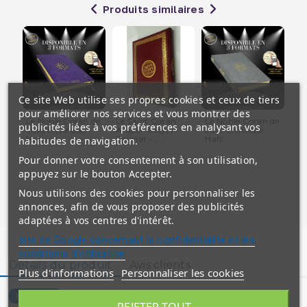
Produits similaires
Ce site Web utilise ses propres cookies et ceux de tiers
pour améliorer nos services et vous montrer des
Le Noble Coran de
Le Saint Coran
Le Noble Coran de
Le
publicités liées à vos préférences en analysant vos
Luxe en Arabe
Arabe - Moyen
Luxe en Arabe
Zi
Hafs...
Format -...
Hafs...
Haf
habitudes de navigation.
Pour donner votre consentement à son utilisation,
appuyez sur le bouton Accepter.
Nous utilisons des cookies pour personnaliser les
annonces, afin de vous proposer des publicités
adaptées à vos centres d'intérêt.
site de Google concernant la confidentialité et les
conditions d'utilisation
Détails du produit
Avis clients
Plus d'informations
Personnaliser les cookies
8258-C
Référence