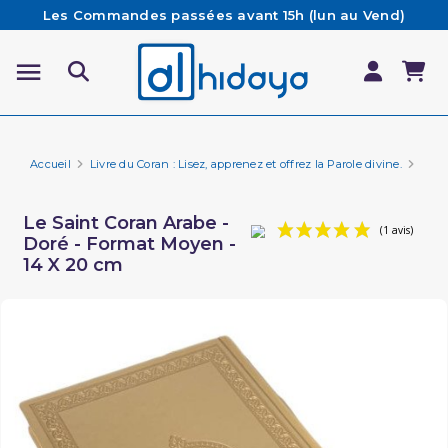
Les Commandes passées avant 15h (lun au Vend)
sont préparées et expédiées le jour même
Besoin d'aide ? Retrouvez notre FAQ
Livraison offerte à partir de 65€ d'achat*
Accueil
Livre du Coran : Lisez, apprenez et offrez la Parole divine.
Cora
Le Saint Coran Arabe -
Doré - Format Moyen -
14 X 20 cm