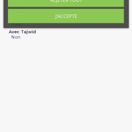
REJETER TOUT
EAN_MKP
3701429612030
J'ACCEPTE
Lecture du Coran
Hafs
Avec Tajwid
Non