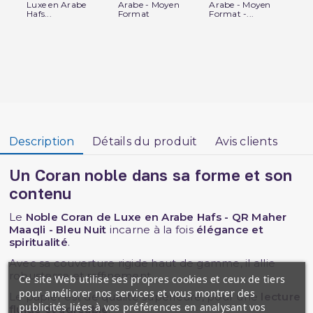
Luxe en Arabe
Arabe - Moyen
Arabe - Moyen
Lu
Hafs...
Format
Format -...
Haf
Description
Détails du produit
Avis clients
Un Coran noble dans sa forme et son
contenu
Le
Noble Coran de Luxe en Arabe Hafs - QR Maher
Maaqli - Bleu Nuit
incarne à la fois
élégance et
spiritualité
.
Avec sa couverture rigide haut de gamme, il allie
robustesse et raffinement.
Ce site Web utilise ses propres cookies et ceux de tiers
pour améliorer nos services et vous montrer des
Le papier est de qualité supérieure, pour une
lecture
publicités liées à vos préférences en analysant vos
fluide et agréable
.