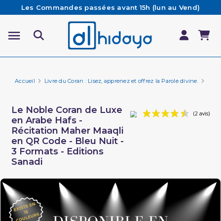
Les Commandes passées avant 15h (lun au Vend)
sont préparées et expédiées le jour même
Besoin d'aide ? Retrouvez notre FAQ
Livraison offerte à partir de 65€ d'achat*
Accueil
Livre du Coran : Lisez, apprenez et offrez la Parole divine.
Cora
Le Noble Coran de Luxe
en Arabe Hafs -
Récitation Maher Maaqli
en QR Code - Bleu Nuit -
3 Formats - Editions
Sanadi