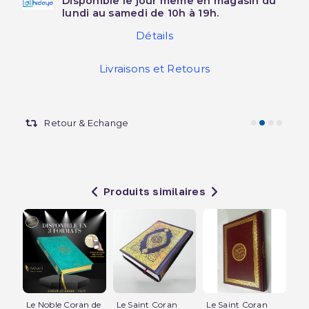
Disponible le jour même en magasin du
lundi au samedi de 10h à 19h.
Détails
Livraisons et Retours
Retour & Echange
Produits similaires
Le Noble Coran de
Le Saint Coran
Le Saint Coran
Le