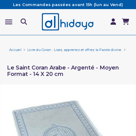
Les Commandes passées avant 15h (lun au Vend)
sont préparées et expédiées le jour même
Besoin d'aide ? Retrouvez notre FAQ
Livraison offerte à partir de 65€ d'achat*
Accueil
Livre du Coran : Lisez, apprenez et offrez la Parole divine.
Cora
Le Saint Coran Arabe - Argenté - Moyen
Format - 14 X 20 cm