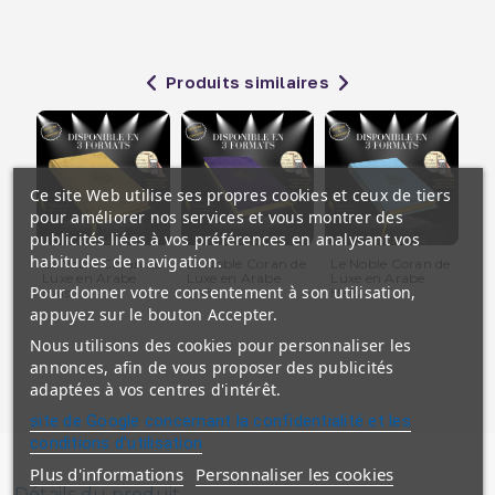
Produits similaires
Ce site Web utilise ses propres cookies et ceux de tiers
pour améliorer nos services et vous montrer des
publicités liées à vos préférences en analysant vos
habitudes de navigation.
Le Noble Coran de
Le Noble Coran de
Le Noble Coran de
Le
Luxe en Arabe
Luxe en Arabe
Luxe en Arabe
Zi
Pour donner votre consentement à son utilisation,
Hafs...
Hafs...
Hafs...
Haf
appuyez sur le bouton Accepter.
Nous utilisons des cookies pour personnaliser les
annonces, afin de vous proposer des publicités
adaptées à vos centres d'intérêt.
site de Google concernant la confidentialité et les
conditions d'utilisation
Plus d'informations
Personnaliser les cookies
Détails du produit