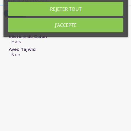
REJETER TOUT
8259-C
Référence
EAN_MKP
J'ACCEPTE
3701429612030
Lecture du Coran
Hafs
Avec Tajwid
Non