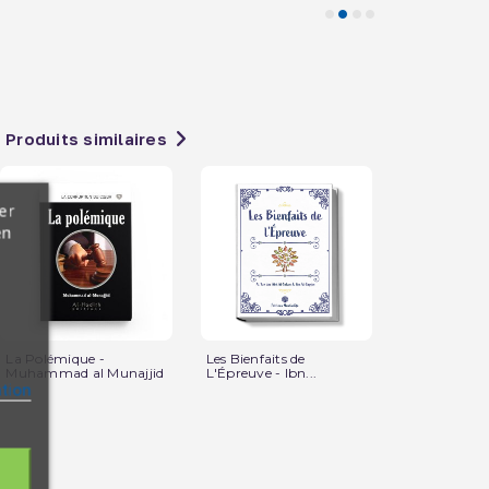
Produits similaires
er
en
La Polémique -
Les Bienfaits de
La Personnal
Muhammad al Munajjid
L'Épreuve - Ibn...
Musulman - E
ation