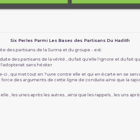
Six Perles Parmi Les Bases des Partisans Du Hadith
ite des partisans de la Sunna et du groupe - est:
e des partisans de la vérité , du fait qu'elle l'ignore et du fait q
 l'adopterait sans hésiter
i , qui met tout en ?uvre contre elle et qui en écarte en se serva
a force des arguments de cette ligne de conduite ainsi que la rap
e , les unes après les autres , ainsi que les rappels , les uns après 