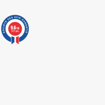
9.6
/10
3771 avis
LIVRAISON EXPRESS