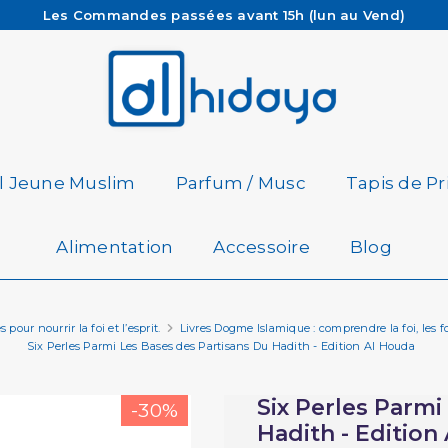
Les Commandes passées avant 15h (lun au Vend)
sont préparées et expédiées le jour même
Besoin d'aide ? Retrouvez notre FAQ
Livraison offerte à partir de 65€ d'achat*
il Jeune Muslim
Parfum / Musc
Tapis de Pr
Alimentation
Accessoire
Blog
pour nourrir la foi et l’esprit.
Livres Dogme Islamique : comprendre la foi, les
Six Perles Parmi Les Bases des Partisans Du Hadith - Edition Al Houda
Six Perles Parmi
-30%
Hadith - Edition