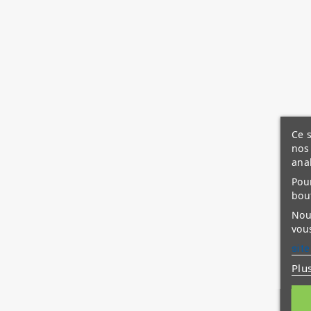
Ce s
nos 
ana
Pour
bou
Nous
vous
site
Plu