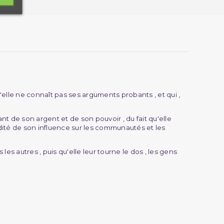
u'elle ne connaît pas ses arguments probants , et qui ,
nt de son argent et de son pouvoir , du fait qu'elle
idité de son influence sur les communautés et les
les autres , puis qu'elle leur tourne le dos , les gens