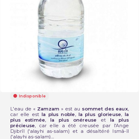
Indisponible
L'eau de «
Zamzam
» est au
sommet des eaux
,
car elle est
la plus noble
,
la plus glorieuse
,
la
plus estimée
,
la plus onéreuse
et
la plus
précieuse
, car elle a été creusée par l'Ange
Djibrîl ('alayhi as-salam) et a désaltéré Ismâ-îl
('alayhi as-salam)...