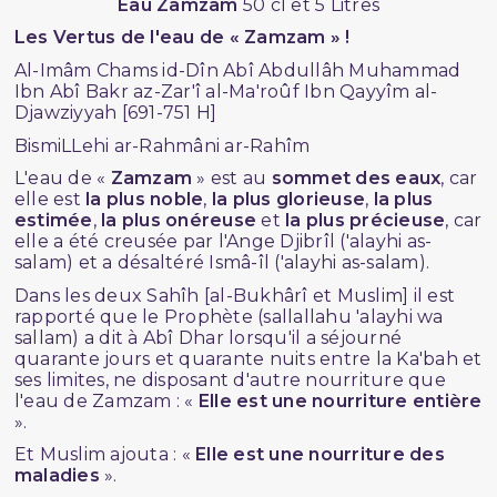
Eau Zamzam
50 cl et 5 Litres
Les Vertus de l'eau de « Zamzam » !
Al-Imâm Chams id-Dîn Abî Abdullâh Muhammad
Ibn Abî Bakr az-Zar'î al-Ma'roûf Ibn Qayyîm al-
Djawziyyah [691-751 H]
BismiLLehi ar-Rahmâni ar-Rahîm
L'eau de «
Zamzam
» est au
sommet des eaux
, car
elle est
la plus noble
,
la plus glorieuse
,
la plus
estimée
,
la plus onéreuse
et
la plus précieuse
, car
elle a été creusée par l'Ange Djibrîl ('alayhi as-
salam) et a désaltéré Ismâ-îl ('alayhi as-salam).
Dans les deux Sahîh [al-Bukhârî et Muslim] il est
rapporté que le Prophète (sallallahu 'alayhi wa
sallam) a dit à Abî Dhar lorsqu'il a séjourné
quarante jours et quarante nuits entre la Ka'bah et
ses limites, ne disposant d'autre nourriture que
l'eau de Zamzam : «
Elle est une nourriture entière
».
Et Muslim ajouta : «
Elle est une nourriture des
maladies
».