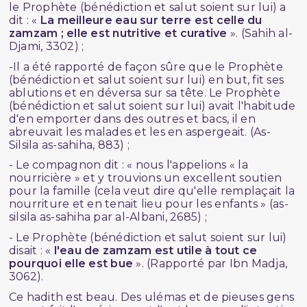
le Prophète (bénédiction et salut soient sur lui) a
dit : «
La meilleure eau sur terre est celle du
zamzam ; elle est nutritive et curative
». (Sahih al-
Djami, 3302) ;
-Il a été rapporté de façon sûre que le Prophète
(bénédiction et salut soient sur lui) en but, fit ses
ablutions et en déversa sur sa tête. Le Prophète
(bénédiction et salut soient sur lui) avait l'habitude
d'en emporter dans des outres et bacs, il en
abreuvait les malades et les en aspergeait. (As-
Silsila as-sahiha, 883) ;
- Le compagnon dit : « nous l'appelions « la
nourricière » et y trouvions un excellent soutien
pour la famille (cela veut dire qu'elle remplaçait la
nourriture et en tenait lieu pour les enfants » (as-
silsila as-sahiha par al-Albani, 2685) ;
- Le Prophète (bénédiction et salut soient sur lui)
disait : «
l'eau de zamzam est utile à tout ce
pourquoi elle est bue
». (Rapporté par Ibn Madja,
3062).
Ce hadith est beau. Des ulémas et de pieuses gens