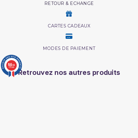
RETOUR & ECHANGE
CARTES CADEAUX
MODES DE PAIEMENT
9.6
/10
3776 avis
Retrouvez nos autres produits
Les droits des croyantes
L'Islam Est La Sunnah Et
La Sunnah Est L'Islam
Coffret coran
Les maladies
psychologiques edition
tawbah
Les intrigues du diable
Abrégé de l'exégèse d'ibn
kathir
Les meditation ibn al
Livre boulough al maram
qayyim
Livre comment appeler à
L authentique des récits