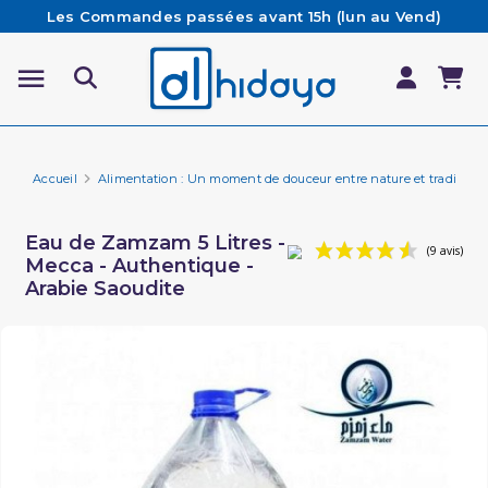
Les Commandes passées avant 15h (lun au Vend)
sont préparées et expédiées le jour même
Besoin d'aide ? Retrouvez notre FAQ
Livraison offerte à partir de 65€ d'achat*
Accueil
Alimentation : Un moment de douceur entre nature et tradition 
Eau de Zamzam 5 Litres -
Mecca - Authentique -
Arabie Saoudite