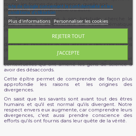
toutes les formes de divergence, quelle soit
site de Google concernant la confidentialité et les
doctrinale, jurisprudentielle ou autre.
conditions d'utilisation
Ibn Taymiyya, comme à son habitude, cherche le
Plus d'informations
Personnaliser les cookies
juste milieu en se penchant sur cette thématique
délicate.
REJETER TOUT
Il nous fait comprendre pourquoi les savants ont
divergé et pourquoi ils ont abouti à des conclusions
différentes à propos d'un même sujet.
J'ACCEPTE
Il expose les raisons méthodologiques et
contextuelles qui ont amené les gens de science à
avoir des désaccords.
Cette épître permet de comprendre de façon plus
approfondie les raisons et les origines des
divergences.
On saisit que les savants sont avant tout des êtres
humains et qu'il est normal qu'ils divergent. Notre
respect envers eux augmente, car comprendre leurs
divergences, c'est aussi prendre conscience des
efforts qu'ils ont fournis dans leur quête de la vérité.