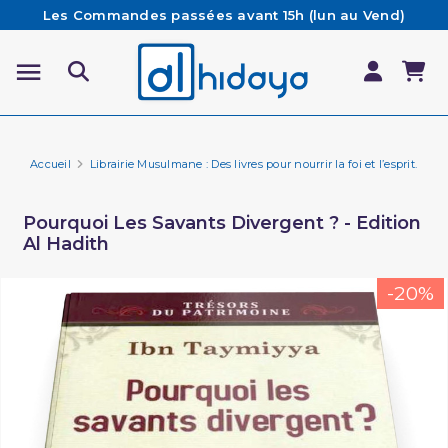
Les Commandes passées avant 15h (lun au Vend)
sont préparées et expédiées le jour même
Besoin d'aide ? Retrouvez notre FAQ
Livraison offerte à partir de 65€ d'achat*
Accueil
Librairie Musulmane : Des livres pour nourrir la foi et l’esprit.
Li
Pourquoi Les Savants Divergent ? - Edition
Al Hadith
-20%