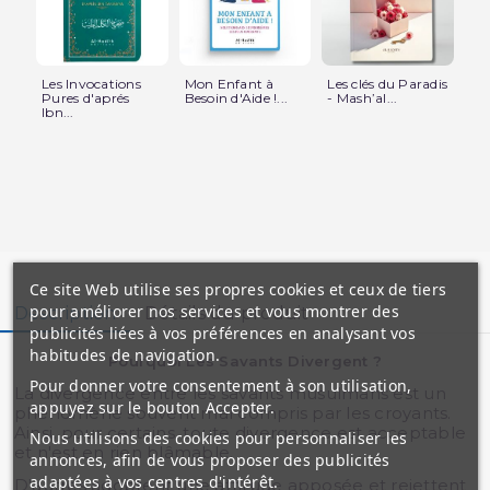
Les Invocations
Mon Enfant à
Les clés du Paradis
48
Pures d'aprés
Besoin d'Aide !...
- Mash’al...
Le
Ibn...
Edi
Ce site Web utilise ses propres cookies et ceux de tiers
pour améliorer nos services et vous montrer des
Description
Détails du produit
publicités liées à vos préférences en analysant vos
habitudes de navigation.
Pourquoi Les Savants Divergent ?
Pour donner votre consentement à son utilisation,
La divergence entre les savants musulmans est un
appuyez sur le bouton Accepter.
phénomène souvent mal compris par les croyants.
Ainsi, pour certains, toute divergence est acceptable
Nous utilisons des cookies pour personnaliser les
et n'est en rien blâmable.
annonces, afin de vous proposer des publicités
adaptées à vos centres d'intérêt.
D'autres adoptent une attitude apposée et rejettent