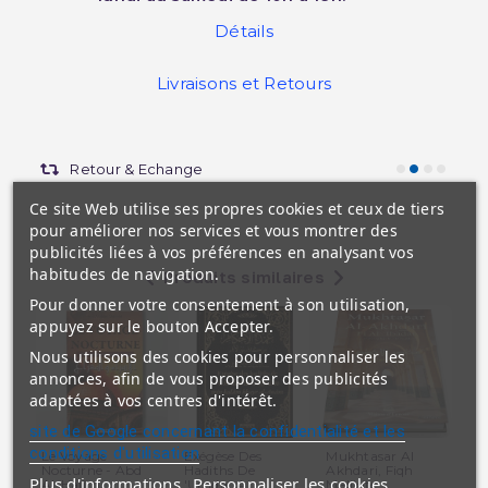
Détails
Livraisons et Retours
Retour & Echange
Ce site Web utilise ses propres cookies et ceux de tiers
pour améliorer nos services et vous montrer des
publicités liées à vos préférences en analysant vos
habitudes de navigation.
Produits similaires
Pour donner votre consentement à son utilisation,
appuyez sur le bouton Accepter.
Nous utilisons des cookies pour personnaliser les
annonces, afin de vous proposer des publicités
adaptées à vos centres d'intérêt.
site de Google concernant la confidentialité et les
conditions d'utilisation
Le Voyage
Exégèse Des
Mukhtasar Al
Le
Nocturne - Abd
Hadiths De
Akhdari, Fiqh
Du
Plus d'informations
Personnaliser les cookies
Al-Halîm...
'Umdat Al...
Malikite -...
Soi