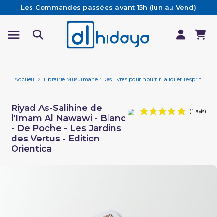
Les Commandes passées avant 15h (lun au Vend)
sont préparées et expédiées le jour même
Besoin d'aide ? Retrouvez notre FAQ
Livraison offerte à partir de 65€ d'achat*
Accueil
Librairie Musulmane : Des livres pour nourrir la foi et l’esprit.
Li
Riyad As-Salihine de
l'Imam Al Nawawi - Blanc
- De Poche - Les Jardins
des Vertus - Edition
Orientica