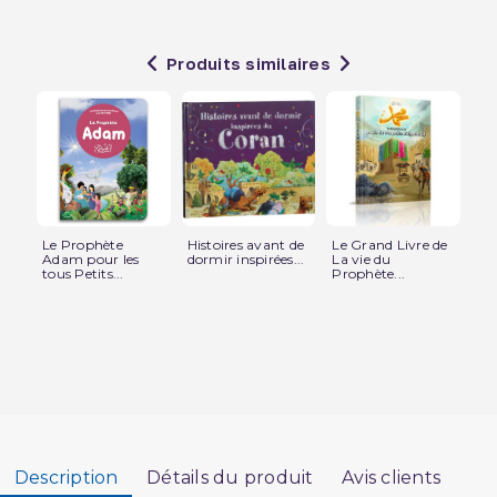
Produits similaires
Le Prophète
Histoires avant de
Le Grand Livre de
Fe
Adam pour les
dormir inspirées...
La vie du
au
tous Petits...
Prophète...
Description
Détails du produit
Avis clients