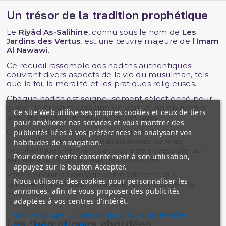
Un trésor de la tradition prophétique
Le
Riyâd As-Salihine
, connu sous le nom de
Les
Jardins des Vertus
, est une œuvre majeure de l'
Imam
Al Nawawi
.
Ce recueil rassemble des hadiths authentiques
couvrant divers aspects de la vie du musulman, tels
que la foi, la moralité et les pratiques religieuses.
Chaque hadith est soigneusement sélectionné pour
guider le croyant vers une vie vertueuse en accord
Ce site Web utilise ses propres cookies et ceux de tiers
avec les enseignements prophétiques.
pour améliorer nos services et vous montrer des
Cette édition bilingue arabe-français facilite la
publicités liées à vos préférences en analysant vos
compréhension et la méditation des paroles
habitudes de navigation.
prophétiques, rendant cet ouvrage accessible tant
Pour donner votre consentement à son utilisation,
aux arabophones qu'aux francophones.
appuyez sur le bouton Accepter.
Pour enrichir davantage votre bibliothèque
Nous utilisons des cookies pour personnaliser les
spirituelle, explorez notre sélection de
Livres de
annonces, afin de vous proposer des publicités
Hadiths
.
adaptées à vos centres d'intérêt.
site de Google concernant la confidentialité et les
Les thématiques abordées
conditions d'utilisation