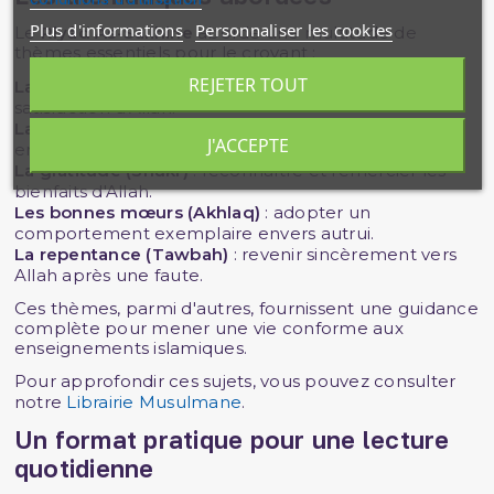
Plus d'informations
Personnaliser les cookies
Le
Riyâd As-Salihine
aborde une multitude de
thèmes essentiels pour le croyant :
REJETER TOUT
La sincérité (Ikhlas)
: agir uniquement pour la
satisfaction d'Allah.
La patience (Sabr)
: faire face aux épreuves avec
J'ACCEPTE
endurance.
La gratitude (Shukr)
: reconnaître et remercier les
bienfaits d'Allah.
Les bonnes mœurs (Akhlaq)
: adopter un
comportement exemplaire envers autrui.
La repentance (Tawbah)
: revenir sincèrement vers
Allah après une faute.
Ces thèmes, parmi d'autres, fournissent une guidance
complète pour mener une vie conforme aux
enseignements islamiques.
Pour approfondir ces sujets, vous pouvez consulter
notre
Librairie Musulmane
.
Un format pratique pour une lecture
quotidienne