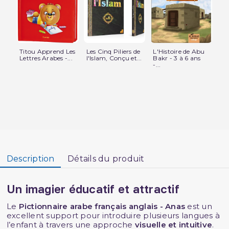
Titou Apprend Les
Les Cinq Piliers de
L'Histoire de Abu
Le
Lettres Arabes -...
l'Islam, Conçu et...
Bakr - 3 à 6 ans
à 
-...
Tom
Description
Détails du produit
Un imagier éducatif et attractif
Le
Pictionnaire arabe français anglais - Anas
est un
excellent support pour introduire plusieurs langues à
l’enfant à travers une approche
visuelle et intuitive
.