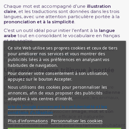
Chaque mot est accompagné d’une
illustration
claire
, et les traductions sont données dans les trois
langues, avec une attention particulière portée à la
prononciation et à la simplicité
.
C’est un outil idéal pour initier l’enfant à la
langue
arabe
tout en consolidant le vocabulaire en français
et en anglais.
Ce site Web utilise ses propres cookies et ceux de tiers
Ce type d’ouvrage trouve naturellement sa place
pour améliorer nos services et vous montrer des
dans toute
librairie musulmane
tournée vers
publicités liées à vos préférences en analysant vos
l’éducation familiale.
habitudes de navigation.
Un apprentissage trilingue à portée
Pour donner votre consentement à son utilisation,
d’enfant
appuyez sur le bouton Accepter.
Nous utilisons des cookies pour personnaliser les
Conçu pour les enfants dès 3 ans, ce pictionnaire
couvre les
thèmes essentiels de la vie quotidienne
:
annonces, afin de vous proposer des publicités
la maison, les vêtements, la nourriture, les animaux,
adaptées à vos centres d'intérêt.
les émotions…
site de Google concernant la confidentialité et les
Il permet à l’enfant d’associer
image, mot et son
conditions d'utilisation
pour une mémorisation efficace et naturelle.
Plus d'informations
Personnaliser les cookies
Une excellente ressource pour les familles souhaitant