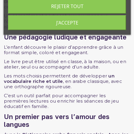
développer un environnement
multilingue
, ou pour
REJETER TOUT
ceux qui veulent introduire l’
arabe à la maison
.
Un complément pertinent aux ouvrages sur
l’éducation en
famille
ou en
enfant
dans un cadre
J'ACCEPTE
islamique.
Une pédagogie ludique et engageante
L’enfant découvre le plaisir d’apprendre grâce à un
format simple, coloré et engageant.
Le livre peut être utilisé en classe, à la maison, ou en
atelier, seul ou accompagné d’un adulte.
Les mots choisis permettent de développer
un
vocabulaire riche et utile
, en arabe classique, avec
une orthographe rigoureuse.
C’est un outil parfait pour accompagner les
premières lectures ou enrichir les séances de jeu
éducatif en famille.
Un premier pas vers l’amour des
langues