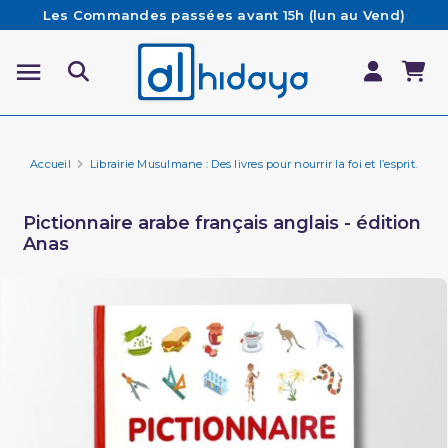
Les Commandes passées avant 15h (lun au Vend)
sont préparées et expédiées le jour même
Besoin d'aide ? Retrouvez notre FAQ
Livraison offerte à partir de 65€ d'achat*
Accueil
Librairie Musulmane : Des livres pour nourrir la foi et l’esprit.
Fa
Pictionnaire arabe français anglais - édition
Anas