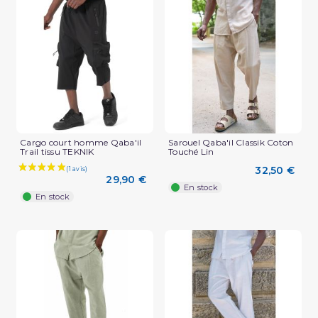
(2 avis)
Cargo court homme Qaba'il
Sarouel Qaba'il Classik Coton
Trail tissu TEKNIK
Touché Lin
32,50 €
29,90 €
En stock
En stock