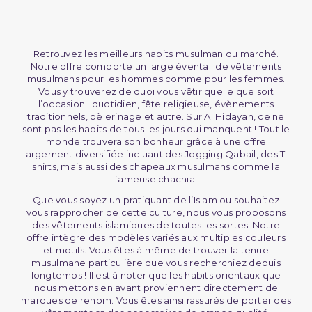
Retrouvez les meilleurs habits musulman du marché.
Notre offre comporte un large éventail de vêtements
musulmans pour les hommes comme pour les femmes.
Vous y trouverez de quoi vous vêtir quelle que soit
l’occasion : quotidien, fête religieuse, évènements
traditionnels, pèlerinage et autre. Sur Al Hidayah, ce ne
sont pas les habits de tous les jours qui manquent ! Tout le
monde trouvera son bonheur grâce à une offre
largement diversifiée incluant des Jogging Qabail, des T-
shirts, mais aussi des chapeaux musulmans comme la
fameuse chachia.
Que vous soyez un pratiquant de l’Islam ou souhaitez
vous rapprocher de cette culture, nous vous proposons
des vêtements islamiques de toutes les sortes. Notre
offre intègre des modèles variés aux multiples couleurs
et motifs. Vous êtes à même de trouver la tenue
musulmane particulière que vous recherchiez depuis
longtemps ! Il est à noter que les habits orientaux que
nous mettons en avant proviennent directement de
marques de renom. Vous êtes ainsi rassurés de porter des