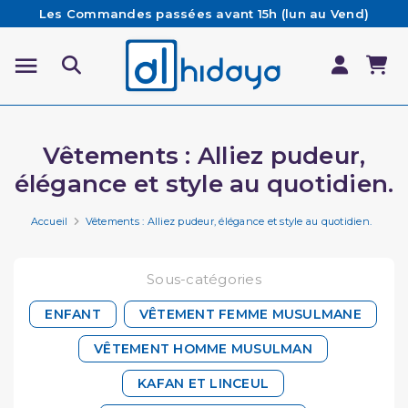
Les Commandes passées avant 15h (lun au Vend)
sont préparées et expédiées le jour même
Besoin d'aide ? Retrouvez notre FAQ
Livraison offerte à partir de 65€ d'achat*
Vêtements : Alliez pudeur,
élégance et style au quotidien.
Accueil
Vêtements : Alliez pudeur, élégance et style au quotidien.
Sous-catégories
ENFANT
VÊTEMENT FEMME MUSULMANE
VÊTEMENT HOMME MUSULMAN
KAFAN ET LINCEUL