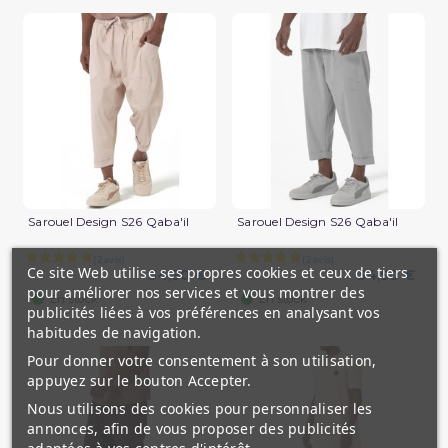
Sarouel Design S26 Qaba'il
Sarouel Design S26 Qaba'il
Ce site Web utilise ses propres cookies et ceux de tiers
34,90 €
34,90 €
pour améliorer nos services et vous montrer des
(2 avis)
En stock
En stock
publicités liées à vos préférences en analysant vos
habitudes de navigation.
Pour donner votre consentement à son utilisation,
appuyez sur le bouton Accepter.
Nous utilisons des cookies pour personnaliser les
annonces, afin de vous proposer des publicités