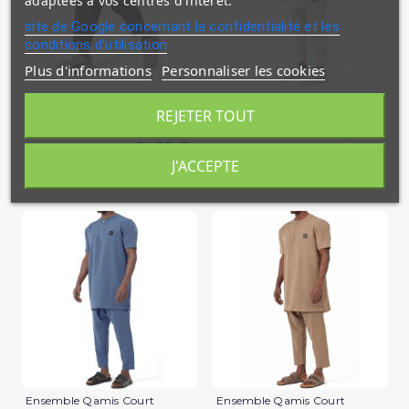
adaptées à vos centres d'intérêt.
site de Google concernant la confidentialité et les
conditions d'utilisation
Plus d'informations
Personnaliser les cookies
Sarouel Design S26 Qaba'il
Ensemble Qamis Court
Qabail Silent
REJETER TOUT
39,90 €
34,90 €
En stock
J'ACCEPTE
En stock
(2 avis)
Ensemble Qamis Court
Ensemble Qamis Court