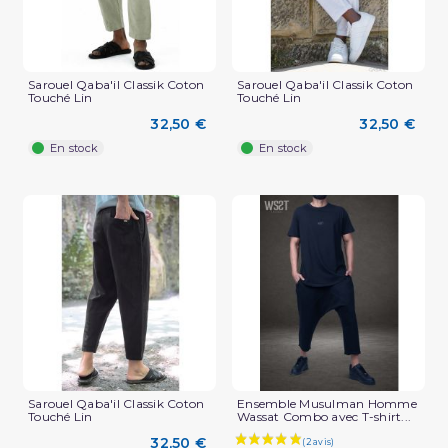
Sarouel Qaba'il Classik Coton
Sarouel Qaba'il Classik Coton
Touché Lin
Touché Lin
(2 avis)
32,50 €
32,50 €
En stock
En stock
Sarouel Qaba'il Classik Coton
Ensemble Musulman Homme
Touché Lin
Wassat Combo avec T-shirt...
32,50 €