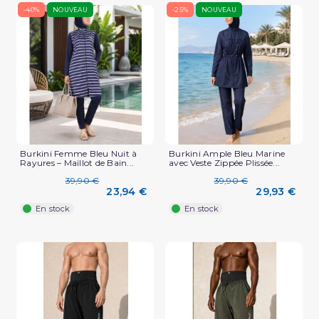
-40%
NOUVEAU
-25%
NOUVEAU
Burkini Femme Bleu Nuit à
Burkini Ample Bleu Marine
Rayures – Maillot de Bain...
avec Veste Zippée Plissée...
39,90 €
39,90 €
23,94 €
29,93 €
En stock
En stock