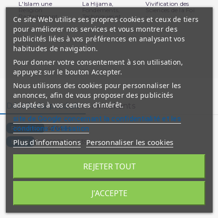
L'Islam une
La Hijama,
Vivification des
10
Religion
Fondements,
Sciences de la Foi
L'i
Parfaitement...
Techniques et...
-...
du.
Ce site Web utilise ses propres cookies et ceux de tiers
pour améliorer nos services et vous montrer des
publicités liées à vos préférences en analysant vos
habitudes de navigation.
Pour donner votre consentement à son utilisation,
appuyez sur le bouton Accepter.
Nous utilisons des cookies pour personnaliser les
annonces, afin de vous proposer des publicités
adaptées à vos centres d'intérêt.
Détails du produit
Avis clients
site de Google concernant la confidentialité et les
conditions d'utilisation
4264-H
Référence
Plus d'informations
Personnaliser les cookies
9782952892339
EAN13
EAN_MKP
REJETER TOUT
3701429609337
J'ACCEPTE