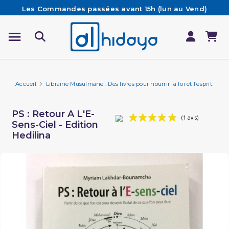
Les Commandes passées avant 15h (lun au Vend)
sont préparées et expédiées le jour même
Besoin d'aide ? Retrouvez notre FAQ
Livraison offerte à partir de 65€ d'achat*
Accueil
Librairie Musulmane : Des livres pour nourrir la foi et l’esprit.
Is
PS : Retour A L'E-
Sens-Ciel - Edition
Hedilina
(1 avi