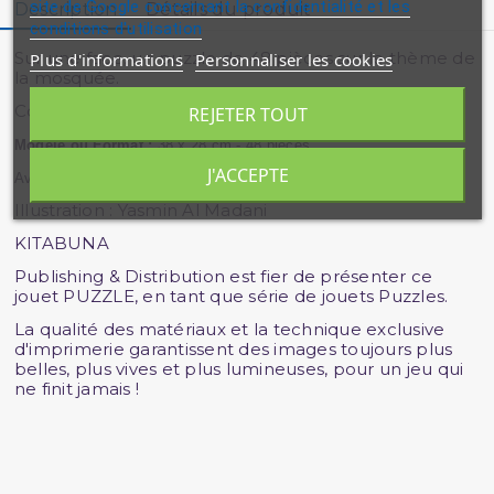
site de Google concernant la confidentialité et les
Description
Détails du produit
conditions d'utilisation
Sur une face, un puzzle de 48 pièces sur le thème de
Plus d'informations
Personnaliser les cookies
la mosquée.
Convient aux enfants à partir de 3-4 an
s.
REJETER TOUT
Modèle ou Format :
38 x 28 cm - 48 pièces
J'ACCEPTE
Averroes Educational
Illustration : Yasmin Al Madani
KITABUNA
Publishing & Distribution est fier de présenter ce
jouet PUZZLE, en tant que série de jouets Puzzles.
La qualité des matériaux et la technique exclusive
d'imprimerie garantissent des images toujours plus
belles, plus vives et plus lumineuses, pour un jeu qui
ne finit jamais !