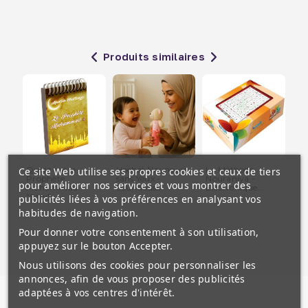
Produits similaires
Quizz sur le
Hochet Nounours
La Méthode
Le 
Ce site Web utilise ses propres cookies et ceux de tiers
Prophète
sans Yeux -
Nouraniya -
et 
pour améliorer nos services et vous montrer des
Mohammad
Soundouss
Electronique...
"Saw"...
publicités liées à vos préférences en analysant vos
habitudes de navigation.
Pour donner votre consentement à son utilisation,
appuyez sur le bouton Accepter.
Nous utilisons des cookies pour personnaliser les
annonces, afin de vous proposer des publicités
adaptées à vos centres d'intérêt.