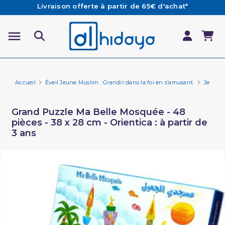
Les Commandes passées avant 15h (lun au Vend)
sont préparées et expédiées le jour même
Besoin d'aide ? Retrouvez notre FAQ
Accueil
Éveil Jeune Muslim : Grandir dans la foi en s’amusant.
Jeux p
Grand Puzzle Ma Belle Mosquée - 48
pièces - 38 x 28 cm - Orientica : à partir de
3 ans