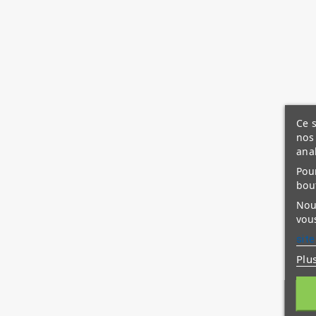
Ce s
nos 
ana
Pour
bou
Nous
vous
site
Plu