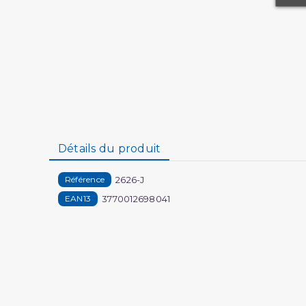
Détails du produit
2626-J
Référence
3770012698041
EAN13