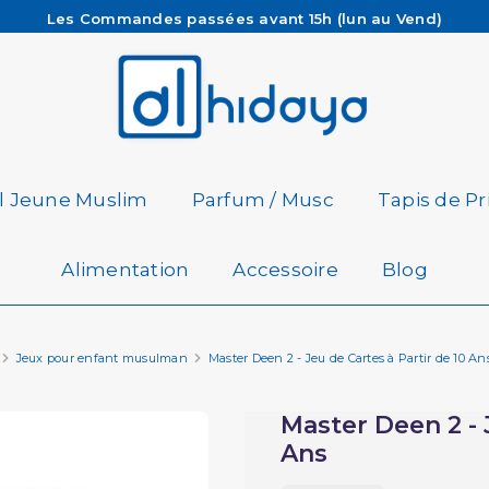
Les Commandes passées avant 15h (lun au Vend)
sont préparées et expédiées le jour même
Besoin d'aide ? Retrouvez notre FAQ
Livraison offerte à partir de 65€ d'achat*
il Jeune Muslim
Parfum / Musc
Tapis de Pr
Alimentation
Accessoire
Blog
Jeux pour enfant musulman
Master Deen 2 - Jeu de Cartes à Partir de 10 An
Master Deen 2 - 
Ans