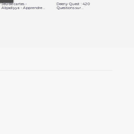
Jeu de cartes -
Deeny Quest : 420
Puzzle Le Pé
Abjadiyya - Apprendre...
Questions sur...
HAJJ - 48...