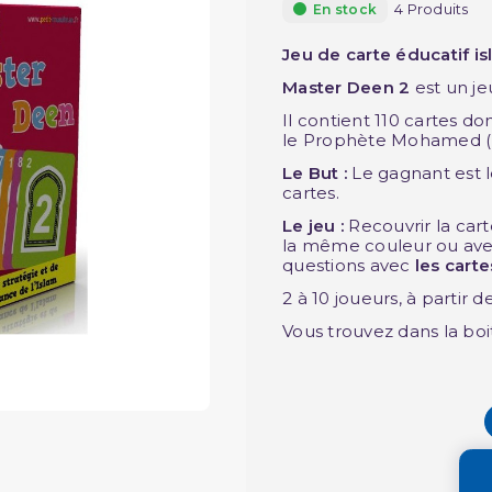
4 Produits
En stock
Jeu de carte éducatif i
Master Deen 2
est un je
Il contient 110 cartes do
le Prophète Mohamed (PB
Le But :
Le gagnant est l
cartes.
Le jeu :
Recouvrir la ca
la même couleur ou ave
questions avec
les cart
2 à 10 joueurs, à partir d
Vous trouvez dans la boit