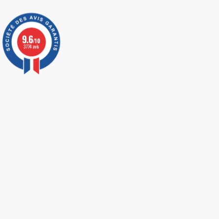
9.6
/10
3774 avis
LIVRAISON EXPRESS